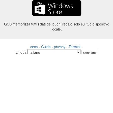
GCB memorizza tutti i dati dei buoni regalo solo sul tuo dispositivo
locale.
circa
-
Guida
-
privacy
-
Termini
-
Lingua
cambiare
©2012-2024 - Gift Card Balance Today - gcb.today - -au-east
Tutti i nomi di prodotti, loghi, marchi e marchi sono di proprietà dei
rispettivi proprietari.
Tutti i nomi di società, prodotti e servizi utilizzati in questo sito Web
sono solo a scopo identificativo.
Il sito web è gestito da una comunità indipendente che non ha alcuna
associazione né approvazione da parte dei rispettivi proprietari di
marchi.