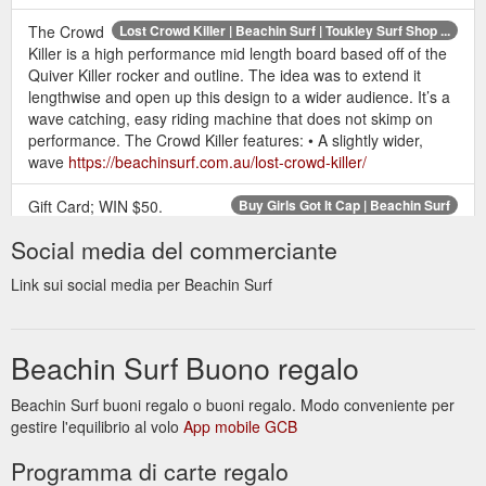
The Crowd
Lost Crowd Killer | Beachin Surf | Toukley Surf Shop ...
Killer is a high performance mid length board based off of the
Quiver Killer rocker and outline. The idea was to extend it
lengthwise and open up this design to a wider audience. It’s a
wave catching, easy riding machine that does not skimp on
performance. The Crowd Killer features: • A slightly wider,
wave
https://beachinsurf.com.au/lost-crowd-killer/
Gift Card; WIN $50.
Buy Girls Got It Cap | Beachin Surf
Subscribe to our newsletter to get a chance to win a $50 gift
Social media del commerciante
card. X ...
https://www.beachinsurf.com.au/girls-got-it-cap/
Link sui social media per Beachin Surf
Beachin Surf Buono regalo
Beachin Surf buoni regalo o buoni regalo. Modo conveniente per
gestire l'equilibrio al volo
App mobile GCB
Programma di carte regalo