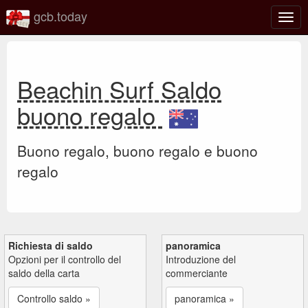
gcb.today
Attiv
o
disat
la
navi
Beachin Surf Saldo
buono regalo
Buono regalo, buono regalo e buono
regalo
Richiesta di saldo
panoramica
Opzioni per il controllo del
Introduzione del
saldo della carta
commerciante
Controllo saldo »
panoramica »