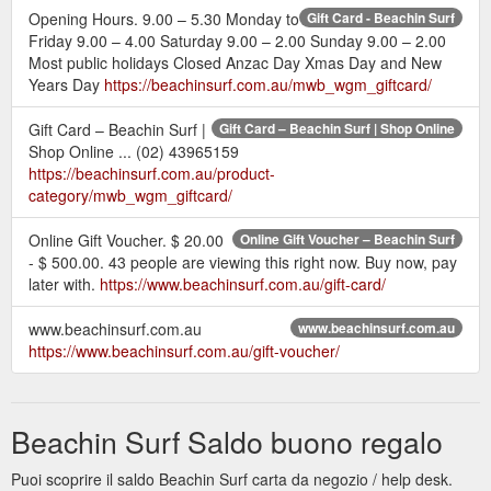
Opening Hours. 9.00 – 5.30 Monday to
Gift Card - Beachin Surf
Friday 9.00 – 4.00 Saturday 9.00 – 2.00 Sunday 9.00 – 2.00
Most public holidays Closed Anzac Day Xmas Day and New
Years Day
https://beachinsurf.com.au/mwb_wgm_giftcard/
Gift Card – Beachin Surf |
Gift Card – Beachin Surf | Shop Online
Shop Online ... (02) 43965159
https://beachinsurf.com.au/product-
category/mwb_wgm_giftcard/
Online Gift Voucher. $ 20.00
Online Gift Voucher – Beachin Surf
- $ 500.00. 43 people are viewing this right now. Buy now, pay
later with.
https://www.beachinsurf.com.au/gift-card/
www.beachinsurf.com.au
www.beachinsurf.com.au
https://www.beachinsurf.com.au/gift-voucher/
Beachin Surf Saldo buono regalo
Puoi scoprire il saldo Beachin Surf carta da negozio / help desk.