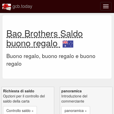
gcb.today
Attiv
o
disat
la
navi
Bao Brothers Saldo
buono regalo
Buono regalo, buono regalo e buono
regalo
Richiesta di saldo
panoramica
Opzioni per il controllo del
Introduzione del
saldo della carta
commerciante
Controllo saldo »
panoramica »