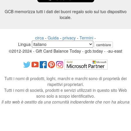
GCB memorizza tutti i dati dei buoni regalo solo sul tuo dispositivo
locale.
circa
-
Guida
-
privacy
-
Termini
-
Lingua
cambiare
©2012-2024 - Gift Card Balance Today - gcb.today - -au-east
Tutti i nomi di prodotti, loghi, marchi e marchi sono di proprietà dei
rispettivi proprietari.
Tutti i nomi di società, prodotti e servizi utilizzati in questo sito Web
sono solo a scopo identificativo.
Il sito web è gestito da una comunità indipendente che non ha alcuna
associazione né approvazione da parte dei rispettivi proprietari di
marchi.
Vi preghiamo di contattarci se avete domande o richieste.