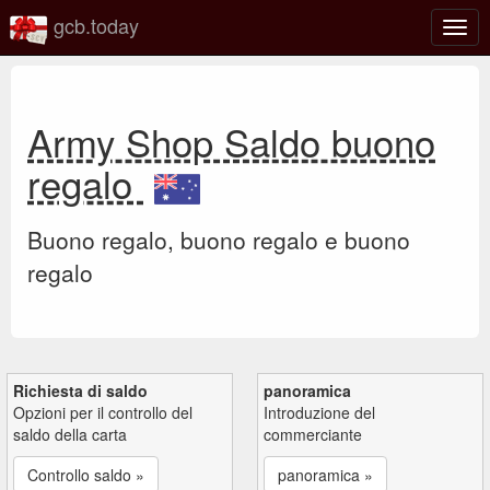
gcb.today
Attiv
o
disat
la
navi
Army Shop Saldo buono
regalo
Buono regalo, buono regalo e buono
regalo
Richiesta di saldo
panoramica
Opzioni per il controllo del
Introduzione del
saldo della carta
commerciante
Controllo saldo »
panoramica »