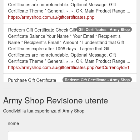
Certificates are nonrefundable. Optional Message. Gift
Certificate Theme * General. ×. ×. OK. Main Product Range ...
https://armyshop.com.au/giftcertificates.php
Redeem Gift Certificate Check Gift
Gift Certificates - Army Shop
Certificate Balance Your Name * Your Email * Recipient''s
Name * Recipient''s Email * Amount * I understand that Gift
Certificates expire after 1095 days . I agree that Gift
Certificates are nonrefundable. Optional Message. Gift
Certificate Theme * General. ×. ×. OK. Main Product Range ...
https://armyshop.com.au/giftcertificates.php?setCurrencyId=1
Purchase Gift Certificate
Redeem Gift Certificate - Army Shop
Redeem Gift Certificate Check Gift Certificate Balance
Redeem Gift Certificate. To redeem a gift certificate at Army
Army Shop Revisione utente
Shop, follow the simple steps below. You need your unique gift
certificate code, which is part of the gift certificate that was
Condividi la tua esperienza di Army Shop
emailed to you as an attachment. It will look something like
Z50-Y6K-COS-402.
nome
https://armyshop.com.au/giftcertificates.php?action=redeem