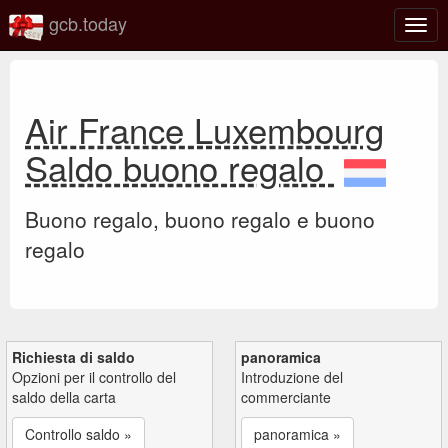
gcb.today
Attiv
o
disat
la
navi
Air France Luxembourg
Saldo buono regalo
Buono regalo, buono regalo e buono
regalo
Richiesta di saldo
panoramica
Opzioni per il controllo del
Introduzione del
saldo della carta
commerciante
Controllo saldo »
panoramica »