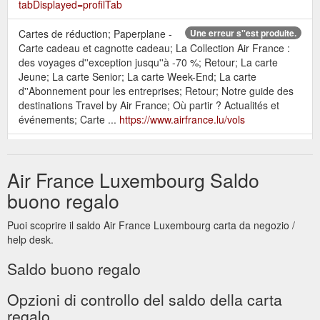
tabDisplayed=profilTab
Cartes de réduction; Paperplane -
Une erreur s''est produite.
Carte cadeau et cagnotte cadeau; La Collection Air France :
des voyages d''exception jusqu''à -70 %; Retour; La carte
Jeune; La carte Senior; La carte Week-End; La carte
d''Abonnement pour les entreprises; Retour; Notre guide des
destinations Travel by Air France; Où partir ? Actualités et
événements; Carte ...
https://www.airfrance.lu/vols
Retour; Nos meilleurs tarifs et
Découvrir Flying Blue
promotions · Les vols les moins chers des 6 prochains mois;
Air France Luxembourg Saldo
Cartes de réduction; Paperplane - Carte cadeau et cagnotte ...
https://www.airfrance.lu/LU/fr/common/voyageurfrequent/flyingblue
buono regalo
flying-blue.htm
Puoi scoprire il saldo Air France Luxembourg carta da negozio /
Retour; Nos meilleurs tarifs et
Air France et Delta Airlines
help desk.
promotions · Les vols les moins chers des 6 prochains mois;
Cartes de réduction; Paperplane - Carte cadeau et cagnotte ...
Saldo buono regalo
https://www.airfrance.lu/LU/fr/local/resainfovol/meilleuresoffres/delt
airlines.htm
Opzioni di controllo del saldo della carta
regalo