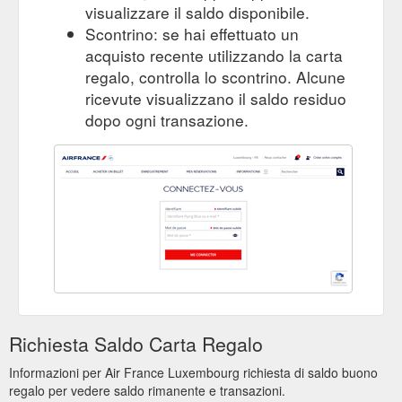
visualizzare il saldo disponibile.
Terranea Resort, au plus près de l''océan - Guide de voyage Los ...
Scontrino: se hai effettuato un
Retour; Nos meilleurs tarifs et promotions · Les vols les moins
acquisto recente utilizzando la carta
chers des 6 prochains mois; Cartes de réduction; Paperplane
regalo, controlla lo scontrino. Alcune
- Carte cadeau et cagnotte ...
ricevute visualizzano il saldo residuo
https://www.airfrance.lu/LU/fr/common/travel-guide/terranea-
resort-au-plus-pres-de-l-ocean.htm
dopo ogni transazione.
Richiesta Saldo Carta Regalo
Informazioni per Air France Luxembourg richiesta di saldo buono
regalo per vedere saldo rimanente e transazioni.