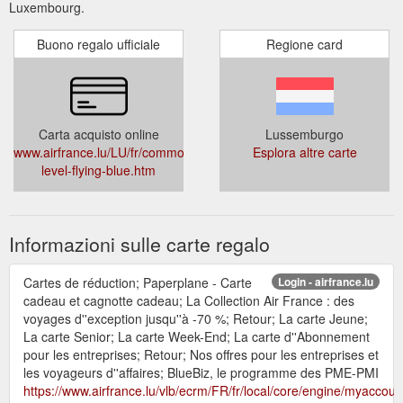
Luxembourg.
Buono regalo ufficiale
Regione card
Carta acquisto online
Lussemburgo
www.airfrance.lu/LU/fr/common/voyageurfrequent/flyingblue/change
Esplora altre carte
level-flying-blue.htm
Informazioni sulle carte regalo
Cartes de réduction; Paperplane - Carte
Login - airfrance.lu
cadeau et cagnotte cadeau; La Collection Air France : des
voyages d''exception jusqu''à -70 %; Retour; La carte Jeune;
La carte Senior; La carte Week-End; La carte d''Abonnement
pour les entreprises; Retour; Nos offres pour les entreprises et
les voyageurs d''affaires; BlueBiz, le programme des PME-PMI
https://www.airfrance.lu/vlb/ecrm/FR/fr/local/core/engine/myacco