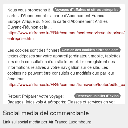
Nous vous proposons 3
Voyages d''affaires et offres entreprise
cartes d'Abonnement : la carte d'Abonnement France-
Europe-Afrique du Nord, la carte d'Abonnement Antilles-
Guyane-Réunion et la ...
https://www.airfrance.lu/FR/fr/common/avotreservice/entreprises/of
entreprise.htm
Les cookies sont des fichiers
Gestion des cookies airfrance.com
textes déposés sur votre appareil (ordinateur, mobile, tablette)
lors de la consultation d’un site internet. Ils enregistrent des
informations relatives à votre navigation sur ce site. Les
cookies ne peuvent être consultés ou modifiés que par leur
émetteur.
https://www.airfrance.lu/FR/fr/common/transverse/footer/edito_coo
Retour; Préparer votre voyage;
Réserver un billet d''avion
Bagages; Infos vols & aéroports; Classes et services en vol;
Flying Blue; Nos meilleurs tarifs et promotions; Guide de
Social media del commerciante
voyage Travel By Air France
https://www.airfrance.lu/LU/fr/local/resainfovol/achat/RechercherAc
Link sui social media per Air France Luxembourg
aeroportDepart=LUX&aeroportArrivee=DXB