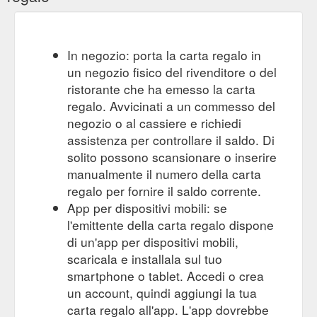
L''intérieur, des
Face à la mer dans un motel à l''ancienne
chambres au bar, joue aussi la carte des sixties avec son
design et son mobilier Art déco. Au comptoir, l''accueil se veut
très chaleureux : vous commencez votre séjour avec une
In negozio: porta la carta regalo in
boisson rafraîchissante et un sac de plage en guise de
un negozio fisico del rivenditore o del
cadeau de bienvenue qui annonce la couleur. Ici, le chill est de
mise. Le personnel vous ...
ristorante che ha emesso la carta
https://www.airfrance.lu/LU/fr/common/travel-guide/face-a-la-
regalo. Avvicinati a un commesso del
mer-dans-un-motel-a-l-ancienne.htm
negozio o al cassiere e richiedi
assistenza per controllare il saldo. Di
Hotel Bel-Air, une oasis exclusive - Guide de voyage Los Angeles
solito possono scansionare o inserire
Retour; Nos meilleurs tarifs et promotions · Les vols les moins
chers des 6 prochains mois; Cartes de réduction; Paperplane
manualmente il numero della carta
- Carte cadeau et cagnotte ...
regalo per fornire il saldo corrente.
https://www.airfrance.lu/LU/fr/common/travel-guide/hotel-bel-
App per dispositivi mobili: se
air-une-oasis-exclusive.htm
l'emittente della carta regalo dispone
di un'app per dispositivi mobili,
Chinatown, le plus grand quartier chinois d''Amérique - Guide de ...
Retour; Nos meilleurs tarifs et promotions · Les vols les moins
scaricala e installala sul tuo
chers des 6 prochains mois; Cartes de réduction; Paperplane
smartphone o tablet. Accedi o crea
- Carte cadeau et cagnotte ...
un account, quindi aggiungi la tua
https://www.airfrance.lu/LU/fr/common/travel-guide/chinatown-
carta regalo all'app. L'app dovrebbe
la-plus-grande-ville-chinoise-d-amerique.htm