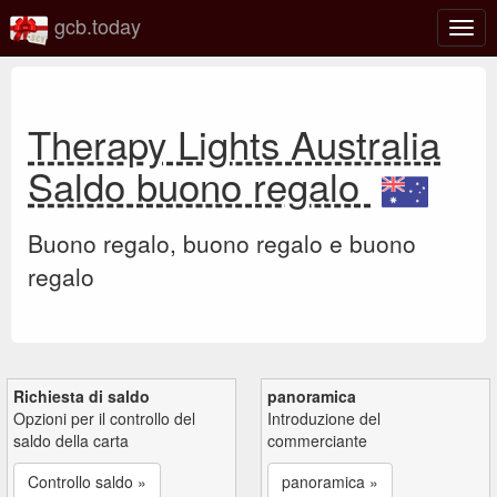
gcb.today
Attiv
o
disat
la
navi
Therapy Lights Australia
Saldo buono regalo
Buono regalo, buono regalo e buono
regalo
Richiesta di saldo
panoramica
Opzioni per il controllo del
Introduzione del
saldo della carta
commerciante
Controllo saldo »
panoramica »