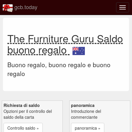
gcb.today
Attiv
o
disat
la
navi
The Furniture Guru Saldo
buono regalo
Buono regalo, buono regalo e buono
regalo
Richiesta di saldo
panoramica
Opzioni per il controllo del
Introduzione del
saldo della carta
commerciante
Controllo saldo »
panoramica »