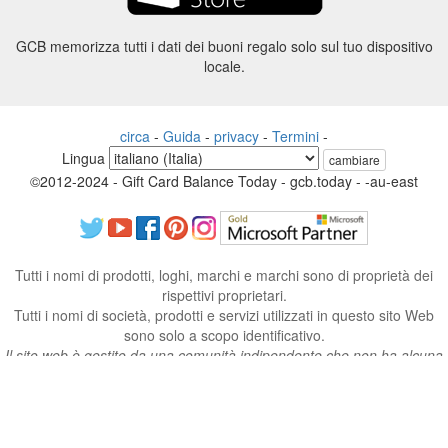
GCB memorizza tutti i dati dei buoni regalo solo sul tuo dispositivo
locale.
circa
-
Guida
-
privacy
-
Termini
-
Lingua
cambiare
©2012-2024 - Gift Card Balance Today - gcb.today - -au-east
Tutti i nomi di prodotti, loghi, marchi e marchi sono di proprietà dei
rispettivi proprietari.
Tutti i nomi di società, prodotti e servizi utilizzati in questo sito Web
sono solo a scopo identificativo.
Il sito web è gestito da una comunità indipendente che non ha alcuna
associazione né approvazione da parte dei rispettivi proprietari di
marchi.
Vi preghiamo di contattarci se avete domande o richieste.