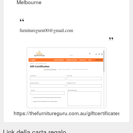
Melbourne
furnitureguru00@gmail.com
https://thefurnitureguru.com.au/giftcertificates.php
Link della carta regalo