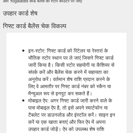
आप Yogalates कार्ड बैलेंस को स्टोर काउंटर पर जाएँ/
Crystal . I am writing to say a huge thank you for the wonderful
week Molly and I have had in Tuscany. It was a pleasure to
उपहार कार्ड शेष
meet Louise, Tracey, Crystal, Mark, as well as this year''s
cohort of teacher trainees and fellow retreat attendees, and to
गिफ्ट कार्ड बैलेंस चेक विकल्प
spend time in their company in the beautiful surroundings of
Radicondoli ...
https://www.yogalates.com.au/bali-retreat
इन-स्टोर: गिफ्ट कार्ड को रिटेलर या रेस्तरां के
भौतिक स्टोर स्थान पर ले जाएं जिसने गिफ्ट कार्ड
जारी किया है। किसी स्टोर सहयोगी या कैशियर से
संपर्क करें और बैलेंस चेक करने में सहायता का
अनुरोध करें। वर्तमान शेष राशि प्रदान करने के
लिए वे आमतौर पर गिफ्ट कार्ड नंबर को स्कैन या
मैन्युअल रूप से इनपुट कर सकते हैं।
मोबाइल ऐप: अगर गिफ्ट कार्ड जारी करने वाले के
पास मोबाइल ऐप है, तो इसे अपने स्मार्टफोन या
टैबलेट पर डाउनलोड और इंस्टॉल करें। साइन इन
करें या एक खाता बनाएं और फिर ऐप में अपना
उपहार कार्ड जोड़ें। ऐप को उपलब्ध शेष राशि