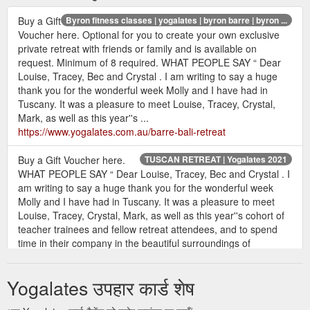
Buy a Gift
Byron fitness classes | yogalates | byron barre | byron ...
Voucher here. Optional for you to create your own exclusive
private retreat with friends or family and is available on
request. Minimum of 8 required. WHAT PEOPLE SAY “ Dear
Louise, Tracey, Bec and Crystal . I am writing to say a huge
thank you for the wonderful week Molly and I have had in
Tuscany. It was a pleasure to meet Louise, Tracey, Crystal,
Mark, as well as this year''s ...
https://www.yogalates.com.au/barre-bali-retreat
Buy a Gift Voucher here.
TUSCAN RETREAT | Yogalates 2021
WHAT PEOPLE SAY “ Dear Louise, Tracey, Bec and Crystal . I
am writing to say a huge thank you for the wonderful week
Molly and I have had in Tuscany. It was a pleasure to meet
Louise, Tracey, Crystal, Mark, as well as this year''s cohort of
teacher trainees and fellow retreat attendees, and to spend
time in their company in the beautiful surroundings of
Radicondoli ...
https://www.yogalates.com.au/tuscan-retreat
Yogalates उपहार कार्ड शेष
Buy a Gift Voucher
BALI YOGALATES RETREAT | Yogalates 2021
here. WHAT PEOPLE SAY “ Dear Louise, Tracey, Bec and