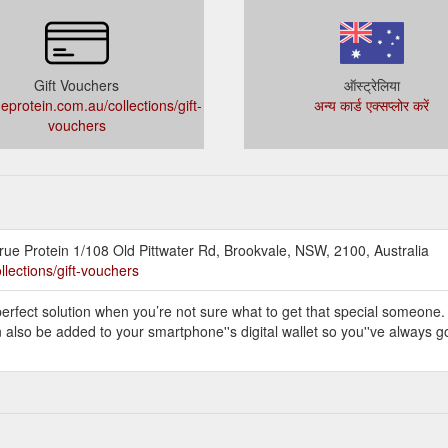
Gift Vouchers
ऑस्ट्रेलिया
eprotein.com.au/collections/gift-
अन्य कार्ड एक्सप्लोर करें
vouchers
e Protein 1/108 Old Pittwater Rd, Brookvale, NSW, 2100, Australia
llections/gift-vouchers
erfect solution when you’re not sure what to get that special someone.
n also be added to your smartphone''s digital wallet so you''ve always got