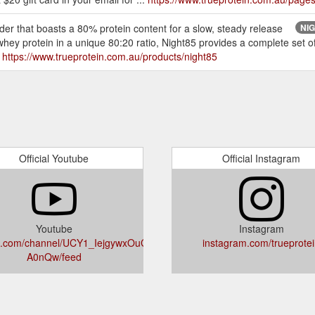
der that boasts a 80% protein content for a slow, steady release
NIG
hey protein in a unique 80:20 ratio, Night85 provides a complete set 
.
https://www.trueprotein.com.au/products/night85
Official Youtube
Official Instagram
Youtube
Instagram
e.com/channel/UCY1_IejgywxOuCRpi-
instagram.com/trueprote
A0nQw/feed