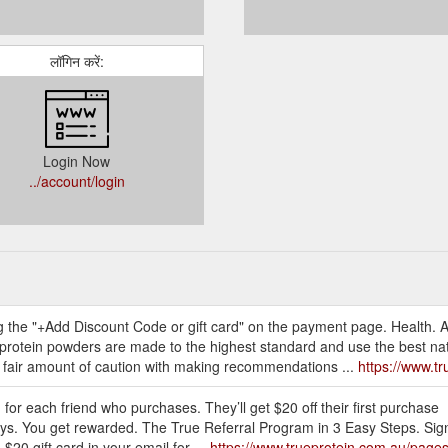
लॉगिन करें:
Login Now
../account/login
ng the "+Add Discount Code or gift card" on the payment page. Health. 
 protein powders are made to the highest standard and use the best na
fair amount of caution with making recommendations ...
https://www.t
 for each friend who purchases. They’ll get $20 off their first purchase
uys. You get rewarded. The True Referral Program in 3 Easy Steps. Sign 
 $20 gift card in your email for ...
https://www.trueprotein.com.au/pages