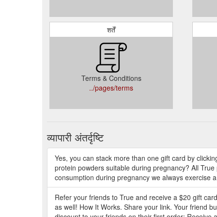
शर्तें
Terms & Conditions
../pages/terms
व्यापारी अंतर्दृष्टि
Yes, you can stack more than one gift card by clicki
protein powders suitable during pregnancy? All True
consumption during pregnancy we always exercise a 
Refer your friends to True and receive a $20 gift card
as well! How It Works. Share your link. Your friend b
discount to your friends on their first order; Receive a