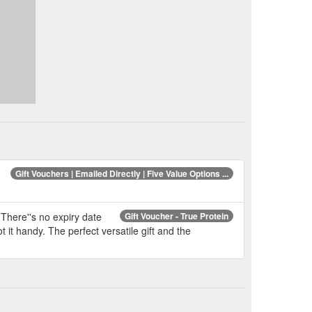
Gift Vouchers | Emailed Directly | Five Value Options ...
 There''s no expiry date
Gift Voucher - True Protein
 it handy. The perfect versatile gift and the