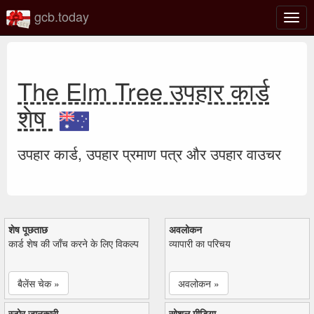
gcb.today
टॉगल
नेविगे
The Elm Tree उपहार कार्ड
शेष
उपहार कार्ड, उपहार प्रमाण पत्र और उपहार वाउचर
शेष पूछताछ
अवलोकन
कार्ड शेष की जाँच करने के लिए विकल्प
व्यापारी का परिचय
बैलेंस चेक »
अवलोकन »
स्टोर जानकारी
सोशल मीडिया