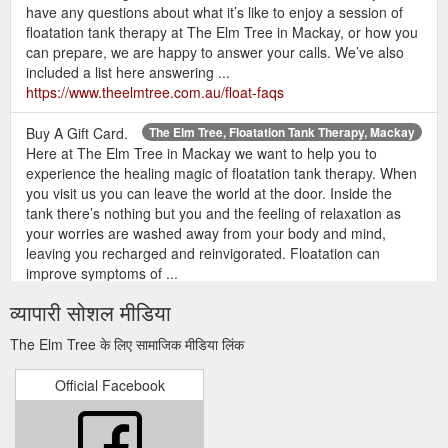
have any questions about what it’s like to enjoy a session of
floatation tank therapy at The Elm Tree in Mackay, or how you
can prepare, we are happy to answer your calls. We’ve also
included a list here answering ...
https://www.theelmtree.com.au/float-faqs
Buy A Gift Card.
The Elm Tree, Floatation Tank Therapy, Mackay
Here at The Elm Tree in Mackay we want to help you to
experience the healing magic of floatation tank therapy. When
you visit us you can leave the world at the door. Inside the
tank there’s nothing but you and the feeling of relaxation as
your worries are washed away from your body and mind,
leaving you recharged and reinvigorated. Floatation can
improve symptoms of ...
https://www.theelmtree.com.au/contact
व्यापारी सोशल मीडिया
Buy A
Book Your Floatation Session Online, The Elm Tree, Mackay
The Elm Tree के लिए सामाजिक मीडिया लिंक
Gift Card. The Elm Tree 65 Edward Street Mackay QLD 4740.
0427 767 510. manager@theelmtree.com.au. Contact us.
Official Facebook
Affordable Floatation Therapy in Mackay. Contact Us Buy A
Gift Card. At The Elm Tree we believe that floatation therapy is
for everybody, which is why we keep our prices competitive