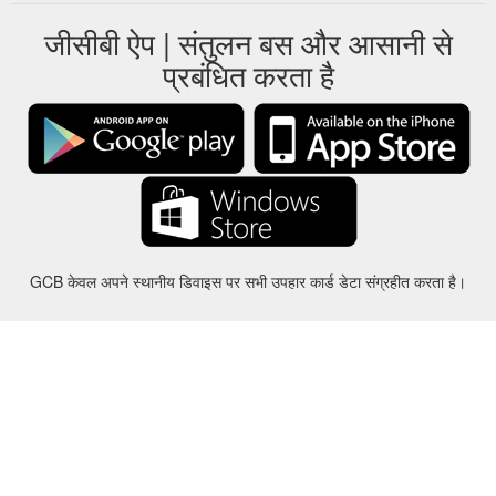
जीसीबी ऐप | संतुलन बस और आसानी से
प्रबंधित करता है
GCB केवल अपने स्थानीय डिवाइस पर सभी उपहार कार्ड डेटा संग्रहीत करता है।
करीबन
-
मदद
-
गोपनीयता
-
शर्तों
-
भाषा
बदल
©2012-2024 - Gift Card Balance Today - gcb.today - -au-east
सभी उत्पाद के नाम, लोगो, ट्रेडमार्क और ब्रांड उनके संबंधित मालिकों की संपत्ति हैं।