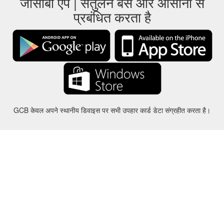
जीसीबी ऐप | संतुलन बस और आसानी से
प्रबंधित करता है
GCB केवल अपने स्थानीय डिवाइस पर सभी उपहार कार्ड डेटा संग्रहीत करता है।
करीबन
-
मदद
-
गोपनीयता
-
शर्तों
-
भाषा
बदल
©2012-2024 - Gift Card Balance Today - gcb.today - -au-east
सभी उत्पाद के नाम, लोगो, ट्रेडमार्क और ब्रांड उनके संबंधित मालिकों की संपत्ति हैं।
सभी कंपनी, उत्पाद और सेवा के नाम इस वेबसाइट में इस्तेमाल पहचान प्रयोजनों के लिए ही