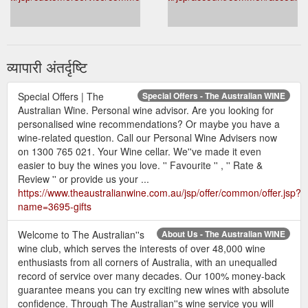
व्यापारी अंतर्दृष्टि
Special Offers | The
Special Offers - The Australian WINE
Australian Wine. Personal wine advisor. Are you looking for
personalised wine recommendations? Or maybe you have a
wine-related question. Call our Personal Wine Advisers now
on 1300 765 021. Your Wine cellar. We''ve made it even
easier to buy the wines you love. '' Favourite '' , '' Rate &
Review '' or provide us your ...
https://www.theaustralianwine.com.au/jsp/offer/common/offer.jsp?
name=3695-gifts
Welcome to The Australian''s
About Us - The Australian WINE
wine club, which serves the interests of over 48,000 wine
enthusiasts from all corners of Australia, with an unequalled
record of service over many decades. Our 100% money-back
guarantee means you can try exciting new wines with absolute
confidence. Through The Australian''s wine service you will