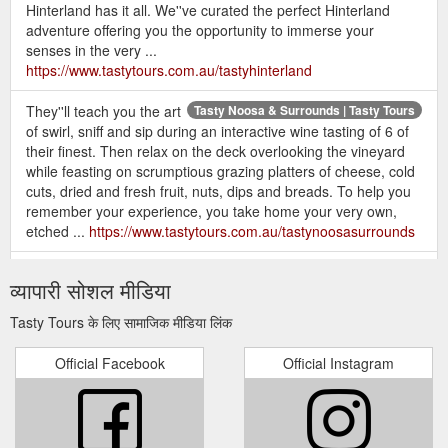
Hinterland has it all. We''ve curated the perfect Hinterland
adventure offering you the opportunity to immerse your
senses in the very ...
https://www.tastytours.com.au/tastyhinterland
They''ll teach you the art
Tasty Noosa & Surrounds | Tasty Tours
of swirl, sniff and sip during an interactive wine tasting of 6 of
their finest. Then relax on the deck overlooking the vineyard
while feasting on scrumptious grazing platters of cheese, cold
cuts, dried and fresh fruit, nuts, dips and breads. To help you
remember your experience, you take home your very own,
etched ...
https://www.tastytours.com.au/tastynoosasurrounds
Foodies can indulge in this
Tasty Cooking Class - Tasty Tours
व्यापारी सोशल मीडिया
comprehensive culinary experience, specifically designed for
the discerning coffee, food and wine connoisseur. Your
Tasty Tours के लिए सामाजिक मीडिया लिंक
experience begins when your tour guide picks you up from
your accommodation, briefs you on the day’s activities, gives
Official Facebook
Official Instagram
you a water bottle and tour booklet and welcomes you aboard
our air-conditioned vehicle. Heading to the first stop on your ...
https://www.tastytours.com.au/tastycookingclass