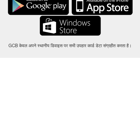
GCB केवल अपने स्थानीय डिवाइस पर सभी उपहार कार्ड डेटा संग्रहीत करता है।
करीबन
-
मदद
-
गोपनीयता
-
शर्तों
-
भाषा
बदल
©2012-2024 - Gift Card Balance Today - gcb.today - -au-east
सभी उत्पाद के नाम, लोगो, ट्रेडमार्क और ब्रांड उनके संबंधित मालिकों की संपत्ति हैं।
सभी कंपनी, उत्पाद और सेवा के नाम इस वेबसाइट में इस्तेमाल पहचान प्रयोजनों के लिए ही
कर रहे हैं.
वेबसाइट स्वतंत्र समुदाय द्वारा संचालित है जिसका संबंधित ट्रेडमार्क मालिकों द्वारा कोई संबंध
नहीं है और न ही समर्थन।
यदि आपके पास कोई प्रश्न या जांच है तो कृपया हमसे संपर्क करें।