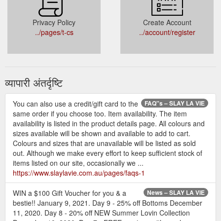
Privacy Policy
Create Account
../pages/t-cs
../account/register
व्यापारी अंतर्दृष्टि
You can also use a credit/gift card to the
FAQ''s – SLAY LA VIE
same order if you choose too. Item availability. The item
availability is listed in the product details page. All colours and
sizes available will be shown and available to add to cart.
Colours and sizes that are unavailable will be listed as sold
out. Although we make every effort to keep sufficient stock of
items listed on our site, occasionally we ...
https://www.slaylavie.com.au/pages/faqs-1
WIN a $100 Gift Voucher for you & a
News – SLAY LA VIE
bestie!! January 9, 2021. Day 9 - 25% off Bottoms December
11, 2020. Day 8 - 20% off NEW Summer Lovin Collection