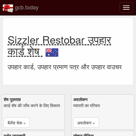
gcb.today
टॉगल
नेविगे
Sizzler Restobar उपहार
कार्ड शेष
उपहार कार्ड, उपहार प्रमाण पत्र और उपहार वाउचर
शेष पूछताछ
अवलोकन
कार्ड शेष की जाँच करने के लिए विकल्प
व्यापारी का परिचय
बैलेंस चेक »
अवलोकन »
स्टोर जानकारी
सोशल मीडिया