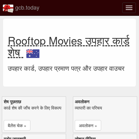
gcb.today
टॉगल
नेविगे
Rooftop Movies उपहार कार्ड
शेष
उपहार कार्ड, उपहार प्रमाण पत्र और उपहार वाउचर
शेष पूछताछ
अवलोकन
कार्ड शेष की जाँच करने के लिए विकल्प
व्यापारी का परिचय
बैलेंस चेक »
अवलोकन »
स्टोर जानकारी
सोशल मीडिया