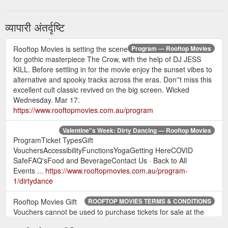
व्यापारी अंतर्दृष्टि
Rooftop Movies is setting the scene
Program — Rooftop Movies
for gothic masterpiece The Crow, with the help of DJ JESS
KILL. Before settling in for the movie enjoy the sunset vibes to
alternative and spooky tracks across the eras. Don''t miss this
excellent cult classic revived on the big screen. Wicked
Wednesday. Mar 17.
https://www.rooftopmovies.com.au/program
Valentine''s Week: Dirty Dancing — Rooftop Movies
ProgramTicket TypesGift
VouchersAccessibilityFunctionsYogaGetting HereCOVID
SafeFAQ'sFood and BeverageContact Us · Back to All
Events ...
https://www.rooftopmovies.com.au/program-
1/dirtydance
Rooftop Movies Gift
ROOFTOP MOVIES TERMS & CONDITIONS
Vouchers cannot be used to purchase tickets for sale at the
venue door or on any other website other than