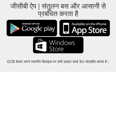
जीसीबी ऐप | संतुलन बस और आसानी से
प्रबंधित करता है
GCB केवल अपने स्थानीय डिवाइस पर सभी उपहार कार्ड डेटा संग्रहीत करता है।
करीबन
-
मदद
-
गोपनीयता
-
शर्तों
-
भाषा
बदल
©2012-2024 - Gift Card Balance Today - gcb.today - -au-east
सभी उत्पाद के नाम, लोगो, ट्रेडमार्क और ब्रांड उनके संबंधित मालिकों की संपत्ति हैं।
सभी कंपनी, उत्पाद और सेवा के नाम इस वेबसाइट में इस्तेमाल पहचान प्रयोजनों के लिए ही