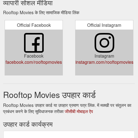
व्यापारी सोशल मीडिया
www.rooftopmovies.com.au.
https://www.rooftopmovies.com.au/s/RTM-Terms-and-
Rooftop Movies के लिए सामाजिक मीडिया लिंक
Conditions.pdf
Official Facebook
Official Instagram
Program Ticket Types
Terms and Conditions — Rooftop Movies
Gift Vouchers Accessibility Functions Yoga Getting Here
COVID Safe FAQ's Food and Beverage Contact Us.
https://www.rooftopmovies.com.au/terms-and-conditions
Facebook
Instagram
When young Buddy falls into Santa's gift
Elf — Rooftop Movies
facebook.com/rooftopmovies
instagram.com/rooftopmovies
sack on Christmas Eve, he's transported back to the North
Pole and raised as a toy-making elf by Santa's helpers.
https://www.rooftopmovies.com.au/program-1/elf
TICKETS · SINGLE BEANBAG ·
Ticket Types — Rooftop Movies
Rooftop Movies उपहार कार्ड
single deckchair · Premium Lounge · SINGLE BEANBAG /
DECKCHAIR · GROUP DISCOUNT · cheap tuesday · wicked
Rooftop Movies उपहार कार्ड या उपहार प्रमाण पत्र लिंक. में मक्खी पर संतुलन का
wednesday · companion card.
प्रबंधन करने के लिए सुविधाजनक तरीका
जीसीबी मोबाइल ऐप
https://www.rooftopmovies.com.au/pricing
उपहार कार्ड कार्यक्रम