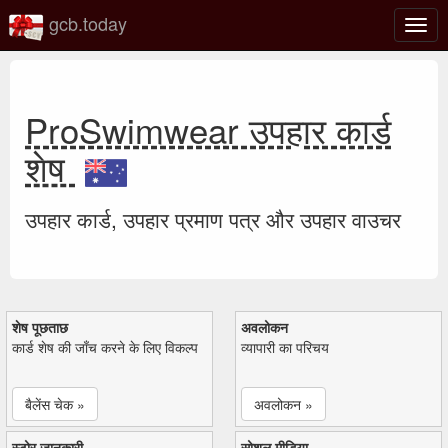
gcb.today
टॉगल
नेविगे
ProSwimwear उपहार कार्ड
शेष
उपहार कार्ड, उपहार प्रमाण पत्र और उपहार वाउचर
शेष पूछताछ
अवलोकन
कार्ड शेष की जाँच करने के लिए विकल्प
व्यापारी का परिचय
बैलेंस चेक »
अवलोकन »
स्टोर जानकारी
सोशल मीडिया