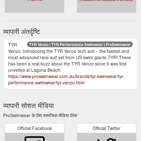
व्यापारी अंतर्दृष्टि
TYR
TYR Venzo | TYR Performance Swimwear | ProSwimwear
Venzo. Introducing the TYR Venzo tech suit – the fastest and
most advanced race suit yet from US swim giants TYR! There
has been a real buzz about the TYR Venzo since it was first
unveiled at Laguna Beach.
https://www.proswimwear.com.au/brands/tyr-swimwear/tyr-
performance-swimwear/tyr-venzo.html
व्यापारी सोशल मीडिया
ProSwimwear के लिए सामाजिक मीडिया लिंक
Official Facebook
Official Twitter