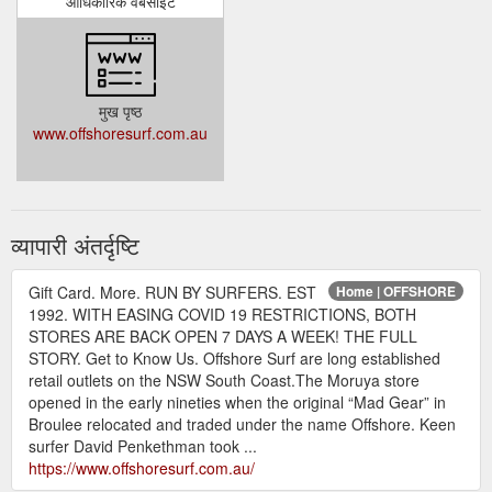
आधिकारिक वेबसाइट
मुख पृष्ठ
www.offshoresurf.com.au
व्यापारी अंतर्दृष्टि
Gift Card. More. RUN BY SURFERS. EST
Home | OFFSHORE
1992. WITH EASING COVID 19 RESTRICTIONS, BOTH
STORES ARE BACK OPEN 7 DAYS A WEEK! THE FULL
STORY. Get to Know Us. Offshore Surf are long established
retail outlets on the NSW South Coast.The Moruya store
opened in the early nineties when the original “Mad Gear” in
Broulee relocated and traded under the name Offshore. Keen
surfer David Penkethman took ...
https://www.offshoresurf.com.au/