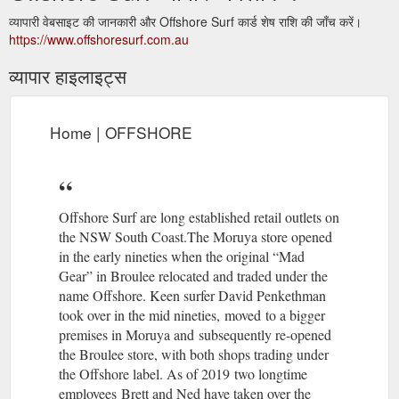
व्यापारी वेबसाइट की जानकारी और Offshore Surf कार्ड शेष राशि की जाँच करें।
https://www.offshoresurf.com.au
व्यापार हाइलाइट्स
Home | OFFSHORE
Offshore Surf are long established retail outlets on
the NSW South Coast.The Moruya store opened
in the early nineties when the original “Mad
Gear” in Broulee relocated and traded under the
name Offshore. Keen surfer David Penkethman
took over in the mid nineties, moved to a bigger
premises in Moruya and subsequently re-opened
the Broulee store, with both shops trading under
the Offshore label. As of 2019 two longtime
employees Brett and Ned have taken over the