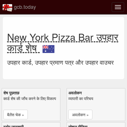
gcb.today
टॉगल
नेविगे
New York Pizza Bar उपहार
कार्ड शेष
उपहार कार्ड, उपहार प्रमाण पत्र और उपहार वाउचर
शेष पूछताछ
अवलोकन
कार्ड शेष की जाँच करने के लिए विकल्प
व्यापारी का परिचय
बैलेंस चेक »
अवलोकन »
स्टोर जानकारी
सोशल मीडिया