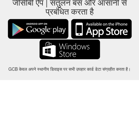
जीसीबी ऐप | संतुलन बस और आसानी से
प्रबंधित करता है
GCB केवल अपने स्थानीय डिवाइस पर सभी उपहार कार्ड डेटा संग्रहीत करता है।
करीबन
-
मदद
-
गोपनीयता
-
शर्तों
-
भाषा
बदल
©2012-2024 - Gift Card Balance Today - gcb.today - -au-east
सभी उत्पाद के नाम, लोगो, ट्रेडमार्क और ब्रांड उनके संबंधित मालिकों की संपत्ति हैं।
सभी कंपनी, उत्पाद और सेवा के नाम इस वेबसाइट में इस्तेमाल पहचान प्रयोजनों के लिए ही