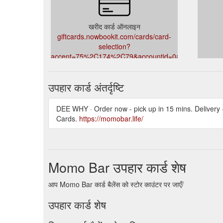
खरीद कार्ड ऑनलाइन
giftcards.nowbookit.com/cards/card-
selection?
accent=75%2C174%2C79&accountid=0a62d971-
c14c-4df9-9191-
81d25c40a425&theme=light&venueid=1506
उपहार कार्ड अंतर्दृष्टि
DEE WHY · Order now - pick up in 15 mins. Deliv
Cards.
https://momobar.life/
Momo Bar उपहार कार्ड शेष
आप Momo Bar कार्ड बैलेंस को स्टोर काउंटर पर जाएँ/
उपहार कार्ड शेष