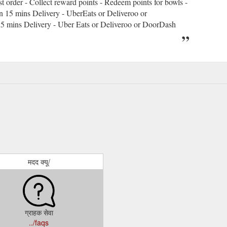
rst order - Collect reward points - Redeem points for bowls -
 15 mins Delivery - UberEats or Deliveroo or
mins Delivery - Uber Eats or Deliveroo or DoorDash
मदद क्यू/
ग्राहक सेवा
../faqs