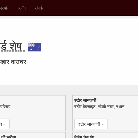
प्रयोग
ब्लॉग
संपर्क
्ड शेष
उपहार वाउचर
स्टोर जानकारी
ा परिचय
स्टोर वेबसाइट, संपर्क नंबर, स्थान
न »
स्टोर जानकारी »
 की समीक्षा
बैलेंस चेक ऐप