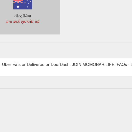
ऑस्ट्रेलिया
अन्य कार्ड एक्सप्लोर करें
ery - Uber Eats or Deliveroo or DoorDash. JOIN MOMOBAR.LIFE. FAQ