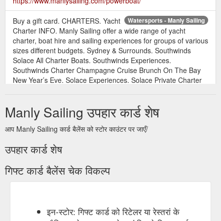
https://www.manlysailing.com/powerboat/
Buy a gift card. CHARTERS. Yacht
Watersports - Manly Sailing
Charter INFO. Manly Sailing offer a wide range of yacht
charter, boat hire and sailing experiences for groups of various
sizes different budgets. Sydney & Surrounds. Southwinds
Solace All Charter Boats. Southwinds Experiences.
Southwinds Charter Champagne Cruise Brunch On The Bay
New Year’s Eve. Solace Experiences. Solace Private Charter
Australia Day Private ...
https://www.manlysailing.com/watersports/
Manly Sailing उपहार कार्ड शेष
Buy a gift card. CHARTERS. Yacht
Southwinds - Manly Sailing
आप Manly Sailing कार्ड बैलेंस को स्टोर काउंटर पर जाएँ/
Charter INFO. Manly Sailing offer a wide range of yacht
charter, boat hire and sailing experiences for groups of various
उपहार कार्ड शेष
sizes different budgets. Sydney & Surrounds. Southwinds
Solace All Charter Boats. Southwinds Experiences.
गिफ्ट कार्ड बैलेंस चेक विकल्प
Southwinds Charter Champagne Cruise Brunch On The Bay
New Year’s Eve. Solace Experiences. Solace Private Charter
Australia Day Private ...
https://www.manlysailing.com/boats/southwinds/
इन-स्टोर: गिफ्ट कार्ड को रिटेलर या रेस्तरां के
Buy a gift card.
Manly''s Secret Beaches - Manly Sailing