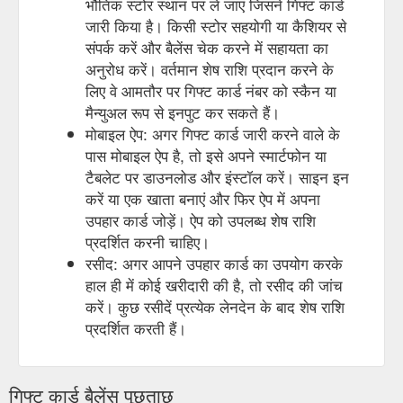
भौतिक स्टोर स्थान पर ले जाएं जिसने गिफ्ट कार्ड
CHARTERS. Yacht Charter INFO. Manly Sailing offer a wide
जारी किया है। किसी स्टोर सहयोगी या कैशियर से
range of yacht charter, boat hire and sailing experiences for
संपर्क करें और बैलेंस चेक करने में सहायता का
groups of various sizes different budgets. Sydney &
अनुरोध करें। वर्तमान शेष राशि प्रदान करने के
Surrounds. Southwinds Solace All Charter Boats. Southwinds
Experiences. Southwinds Charter Champagne Cruise Brunch
लिए वे आमतौर पर गिफ्ट कार्ड नंबर को स्कैन या
On The Bay New Year’s Eve. Solace Experiences. Solace
मैन्युअल रूप से इनपुट कर सकते हैं।
Private Charter Australia Day Private ...
मोबाइल ऐप: अगर गिफ्ट कार्ड जारी करने वाले के
https://www.manlysailing.com/manlys-secret-beaches/
पास मोबाइल ऐप है, तो इसे अपने स्मार्टफोन या
टैबलेट पर डाउनलोड और इंस्टॉल करें। साइन इन
Buy a
Kayak tours in Manly - A Unique and Memorable Experience
gift card. CHARTERS. Yacht Charter INFO. Manly Sailing offer
करें या एक खाता बनाएं और फिर ऐप में अपना
a wide range of yacht charter, boat hire and sailing
उपहार कार्ड जोड़ें। ऐप को उपलब्ध शेष राशि
experiences for groups of various sizes different budgets.
प्रदर्शित करनी चाहिए।
Sydney & Surrounds. Southwinds Solace All Charter Boats.
रसीद: अगर आपने उपहार कार्ड का उपयोग करके
Southwinds Experiences. Southwinds Charter Champagne
हाल ही में कोई खरीदारी की है, तो रसीद की जांच
Cruise Brunch On The Bay New Year’s Eve. Solace
Experiences. Solace Private Charter Australia Day Private ...
करें। कुछ रसीदें प्रत्येक लेनदेन के बाद शेष राशि
https://www.manlysailing.com/kayak-tours/
प्रदर्शित करती हैं।
Buy a
Unforgettable Holiday Camps on the Water at Manly Sailing
gift card. CHARTERS. Yacht Charter INFO. Manly Sailing offer
गिफ्ट कार्ड बैलेंस पूछताछ
a wide range of yacht charter, boat hire and sailing