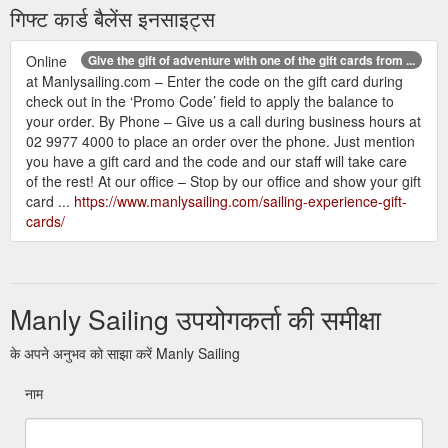
गिफ्ट कार्ड बैलेंस इनसाइट्स
Online
Give the gift of adventure with one of the gift cards from ...
at Manlysailing.com – Enter the code on the gift card during
check out in the ‘Promo Code’ field to apply the balance to
your order. By Phone – Give us a call during business hours at
02 9977 4000 to place an order over the phone. Just mention
you have a gift card and the code and our staff will take care
of the rest! At our office – Stop by our office and show your gift
card ...
https://www.manlysailing.com/sailing-experience-gift-
cards/
Manly Sailing उपयोगकर्ता की समीक्षा
के अपने अनुभव को साझा करें Manly Sailing
नाम