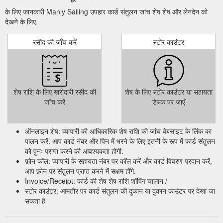
experiences for groups of various sizes different budgets.
के लिए जानकारी Manly Sailing उपहार कार्ड संतुलन जांच शेष शेष और लेनदेन को
Sydney & Surrounds. Southwinds Solace All Charter Boats.
देखने के लिए.
Southwinds Experiences. Southwinds Charter Champagne
Cruise Brunch On The Bay New Year’s Eve. Solace
रसीद की जाँच करें
स्टोर काउंटर
Experiences. Solace Private Charter Australia Day Private ...
https://www.manlysailing.com/kids-sailing-lessons/school-
holiday-sailing-courses/
Buy a gift card.
Luxury Sailing Yacht | Private Charter
शेष राशि के लिए खरीदारी रसीद की
शेष के लिए स्टोर काउंटर या सहायता
CHARTERS. Yacht Charter INFO. Manly Sailing offer a wide
जाँच करें
डेस्क पर जाएँ
range of yacht charter, boat hire and sailing experiences for
groups of various sizes different budgets. Sydney &
Surrounds. Southwinds Solace All Charter Boats. Southwinds
ऑनलाइन शेष: व्यापारी की आधिकारिक शेष राशि की जांच वेबसाइट के लिंक का
Experiences. Southwinds Charter Champagne Cruise Brunch
पालन करें. आप कार्ड नंबर और पिन में भरने के लिए इतनी के रूप में कार्ड संतुलन
On The Bay New Year’s Eve. Solace Experiences. Solace
को पुनः प्राप्त करने की आवश्यकता होगी.
Private Charter Australia Day Private ...
फ़ोन कॉल: व्यापारी के सहायता नंबर पर कॉल करें और कार्ड विवरण प्रदान करें,
https://www.manlysailing.com/yacht-charter-sydney/luxury-
आप फ़ोन पर संतुलन प्राप्त करने में सक्षम होंगे.
yacht-charter/
Invoice/Receipt: कार्ड की शेष शेष राशि शॉपिंग चालान /
स्टोर काउंटर: आमतौर पर कार्ड संतुलन की दुकान या दुकान काउंटर पर देखा जा
सकता है