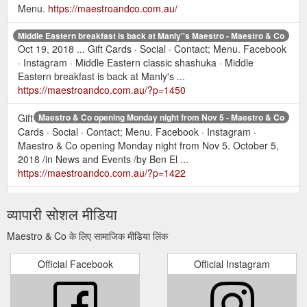
Menu.
https://maestroandco.com.au/
Middle Eastern breakfast is back at Manly''s Maestro - Maestro & Co
Oct 19, 2018 ... Gift Cards · Social · Contact; Menu. Facebook
· Instagram · Middle Eastern classic shashuka · Middle
Eastern breakfast is back at Manly's ...
https://maestroandco.com.au/?p=1450
Gift
Maestro & Co opening Monday night from Nov 5 - Maestro & Co
Cards · Social · Contact; Menu. Facebook · Instagram ·
Maestro & Co opening Monday night from Nov 5. October 5,
2018 /in News and Events /by Ben El ...
https://maestroandco.com.au/?p=1422
Sep
Book your Christmas Party at Maestro & Co - Maestro & Co
व्यापारी सोशल मीडिया
24, 2018 ... Gift Cards · Social · Contact; Menu. Facebook ·
Instagram · Best party venue in Manly · Book your Christmas
Maestro & Co के लिए सामाजिक मीडिया लिंक
Party at Maestro & Co.
https://maestroandco.com.au/?p=1168
Official Facebook
Official Instagram