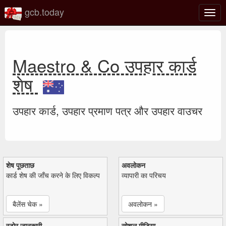
gcb.today
टॉगल
नेविगे
Maestro & Co उपहार कार्ड
शेष
उपहार कार्ड, उपहार प्रमाण पत्र और उपहार वाउचर
शेष पूछताछ
अवलोकन
कार्ड शेष की जाँच करने के लिए विकल्प
व्यापारी का परिचय
बैलेंस चेक »
अवलोकन »
स्टोर जानकारी
सोशल मीडिया