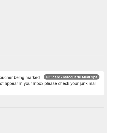
t voucher being marked
Gift card - Macquarie Medi Spa
not appear in your inbox please check your junk mail