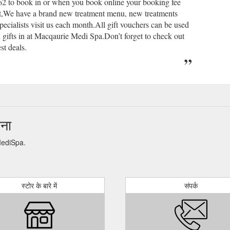
62 to book in or when you book online your booking fee
nt,We have a brand new treatment menu, new treatments
ecialists visit us each month.All gift vouchers can be used
 gifts in at Macqaurie Medi Spa.Don’t forget to check out
st deals.
ना
 MediSpa.
स्टोर के बारे में
संपर्क