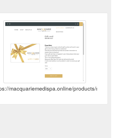
ps://macquariemedispa.online/products/rise-ai-giftcard