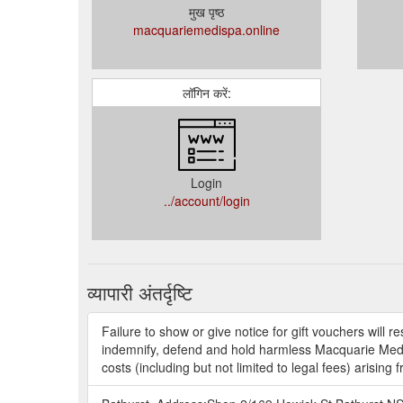
मुख पृष्ठ
macquariemedispa.online
लॉगिन करें:
Login
../account/login
व्यापारी अंतर्दृष्टि
Failure to show or give notice for gift vouchers wil
indemnify, defend and hold harmless Macquarie Medi Sp
costs (including but not limited to legal fees) arising