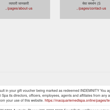
व्यापारी जानकारी
सेवा समर्थन (S
../pages/about-us
../pages/contact-us
l result in your gift voucher being marked as redeemed INDEMNITY You a
a its directors, officers, employees, agents and affiliates from any and
 from your use of this website.
https://macquariemedispa.online/pages/te