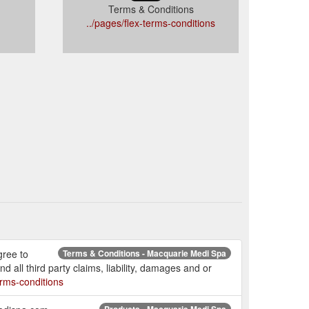
Terms & Conditions
../pages/flex-terms-conditions
gree to
Terms & Conditions - Macquarie Medi Spa
 all third party claims, liability, damages and or
rms-conditions
Products - Macquarie Medi Spa