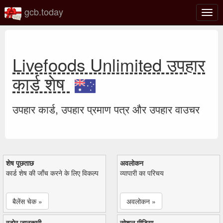
gcb.today
टॉगल
नेविगे
Livefoods Unlimited उपहार
कार्ड शेष
उपहार कार्ड, उपहार प्रमाण पत्र और उपहार वाउचर
शेष पूछताछ
अवलोकन
कार्ड शेष की जाँच करने के लिए विकल्प
व्यापारी का परिचय
बैलेंस चेक »
अवलोकन »
स्टोर जानकारी
सोशल मीडिया