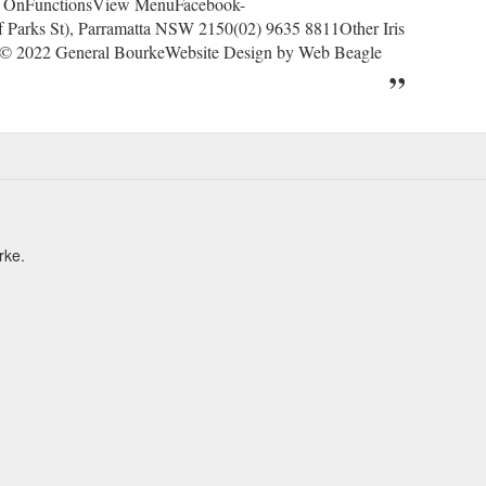
s OnFunctionsView MenuFacebook-
f Parks St), Parramatta NSW 2150(02) 9635 8811Other Iris
 © 2022 General BourkeWebsite Design by Web Beagle
urke.