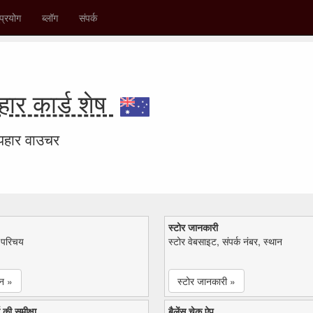
प्रयोग
ब्लॉग
संपर्क
र कार्ड शेष
उपहार वाउचर
स्टोर जानकारी
ा परिचय
स्टोर वेबसाइट, संपर्क नंबर, स्थान
न »
स्टोर जानकारी »
 की समीक्षा
बैलेंस चेक ऐप