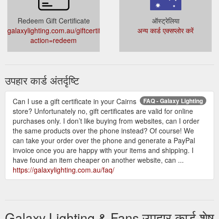
Redeem Gift Certificate
ऑस्ट्रेलिया
galaxylighting.com.au/giftcertificates.php?
अन्य कार्ड एक्सप्लोर करें
action=redeem
उपहार कार्ड अंतर्दृष्टि
Can I use a gift certificate in your Cairns
FAQ - Galaxy Lighting
store? Unfortunately no, gift certificates are valid for online
purchases only. I don’t like buying from websites, can I order
the same products over the phone instead? Of course! We
can take your order over the phone and generate a PayPal
invoice once you are happy with your items and shipping. I
have found an item cheaper on another website, can ...
https://galaxylighting.com.au/faq/
Galaxy Lighting & Fans उपहार कार्ड शेष