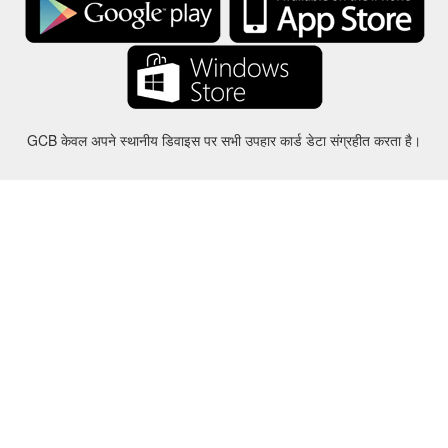
GCB केवल अपने स्थानीय डिवाइस पर सभी उपहार कार्ड डेटा संग्रहीत करता है।
करीबन
-
मदद
-
गोपनीयता
-
शर्तों
-
भाषा
बदल
©2012-2024 - Gift Card Balance Today - gcb.today - -au-east
सभी उत्पाद के नाम, लोगो, ट्रेडमार्क और ब्रांड उनके संबंधित मालिकों की संपत्ति हैं।
सभी कंपनी, उत्पाद और सेवा के नाम इस वेबसाइट में इस्तेमाल पहचान प्रयोजनों के लिए ही
कर रहे हैं.
वेबसाइट स्वतंत्र समुदाय द्वारा संचालित है जिसका संबंधित ट्रेडमार्क मालिकों द्वारा कोई संबंध
नहीं है और न ही समर्थन।
यदि आपके पास कोई प्रश्न या जांच है तो कृपया हमसे संपर्क करें।