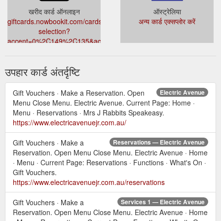
खरीद कार्ड ऑनलाइन
ऑस्ट्रेलिया
giftcards.nowbookit.com/cards/card-
अन्य कार्ड एक्सप्लोर करें
selection?
accent=0%2C149%2C135&accountid=150340f3-
1bac-4ab2-ad92-
61d88e25d14d&theme=light&venueid=2359
उपहार कार्ड अंतर्दृष्टि
Gift Vouchers · Make a Reservation. Open
Electric Avenue
Menu Close Menu. Electric Avenue. Current Page: Home ·
Menu · Reservations · Mrs J Rabbits Speakeasy.
https://www.electricavenuejr.com.au/
Gift Vouchers · Make a
Reservations — Electric Avenue
Reservation. Open Menu Close Menu. Electric Avenue · Home
· Menu · Current Page: Reservations · Functions · What's On ·
Gift Vouchers.
https://www.electricavenuejr.com.au/reservations
Gift Vouchers · Make a
Services 1 — Electric Avenue
Reservation. Open Menu Close Menu. Electric Avenue · Home