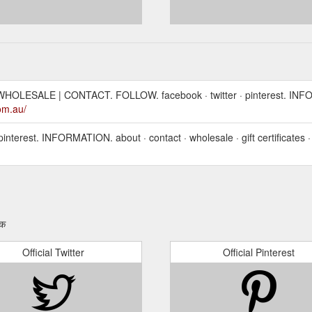
LESALE | CONTACT. FOLLOW. facebook · twitter · pinterest. INF
om.au/
terest. INFORMATION. about · contact · wholesale · gift certificates ·
ंक
Official Twitter
Official Pinterest