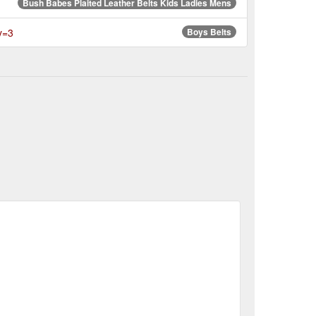
Bush Babes Plaited Leather Belts Kids Ladies Mens
y=3
Boys Belts