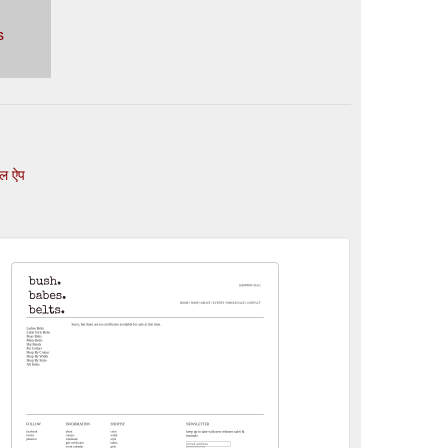
s
इल ऐप