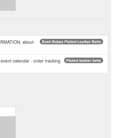
ORMATION. about ·
Bush Babes Plaited Leather Belts
 event calendar · order tracking
Plaited leather belts