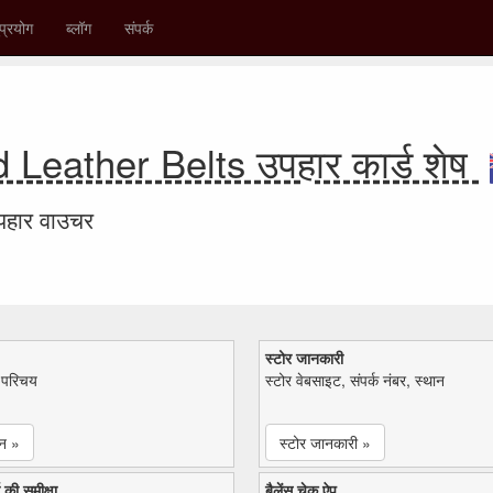
प्रयोग
ब्लॉग
संपर्क
Leather Belts उपहार कार्ड शेष
उपहार वाउचर
स्टोर जानकारी
ा परिचय
स्टोर वेबसाइट, संपर्क नंबर, स्थान
न »
स्टोर जानकारी »
 की समीक्षा
बैलेंस चेक ऐप