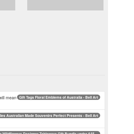
 will mean
Gift Tags Floral Emblems of Australia - Bell Art
les Australian Made Souvenirs Perfect Presents - Bell Art
n Wildflowers Designer Tableware Gift Bundle under $45 ...