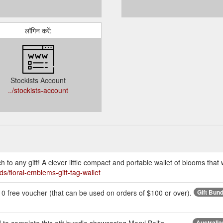
लॉगिन करें:
Stockists Account
../stockists-account
ch to any gift! A clever little compact and portable wallet of blooms that
ds/floral-emblems-gift-tag-wallet
10 free voucher (that can be used on orders of $100 or over).
Gift Bund
d to complete this gift bundle showcasing Meryl Bell's
Australia