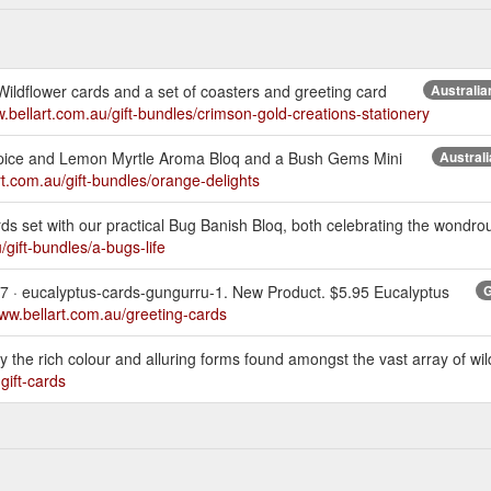
Wildflower cards and a set of coasters and greeting card
Australia
w.bellart.com.au/gift-bundles/crimson-gold-creations-stationery
e Spice and Lemon Myrtle Aroma Bloq and a Bush Gems Mini
Australi
rt.com.au/gift-bundles/orange-delights
ards set with our practical Bug Banish Bloq, both celebrating the wondro
/gift-bundles/a-bugs-life
7 · eucalyptus-cards-gungurru-1. New Product. $5.95 Eucalyptus
G
www.bellart.com.au/greeting-cards
ify the rich colour and alluring forms found amongst the vast array of wild
gift-cards