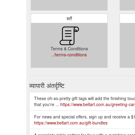
शर्तें
Terms & Conditions
../terms-conditions
व्यापारी अंतर्दृष्टि
These oh-so-pretty gift tags will add the finishing tou
that you're ...
https://www.bellart.com.au/greeting-car
For news and special offers, sign up and receive a $
https://www.bellart.com.au/gift-bundles
A complete table setting for four with a matching car