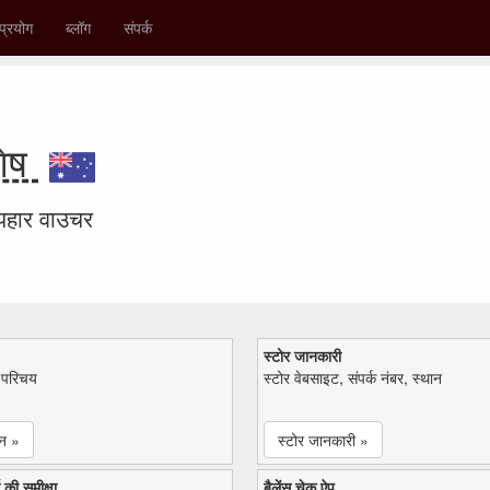
प्रयोग
ब्लॉग
संपर्क
शेष
उपहार वाउचर
स्टोर जानकारी
ा परिचय
स्टोर वेबसाइट, संपर्क नंबर, स्थान
न »
स्टोर जानकारी »
 की समीक्षा
बैलेंस चेक ऐप