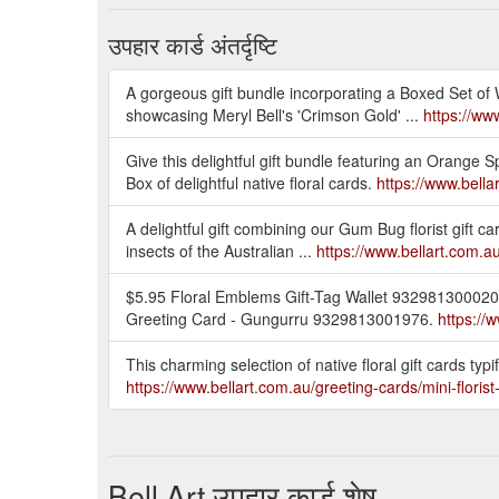
उपहार कार्ड अंतर्दृष्टि
A gorgeous gift bundle incorporating a Boxed Set of 
showcasing Meryl Bell's 'Crimson Gold' ...
https://ww
Give this delightful gift bundle featuring an Orang
Box of delightful native floral cards.
https://www.bella
A delightful gift combining our Gum Bug florist gift c
insects of the Australian ...
https://www.bellart.com.au
$5.95 Floral Emblems Gift-Tag Wallet 932981300020
Greeting Card - Gungurru 9329813001976.
https://
This charming selection of native floral gift cards typ
https://www.bellart.com.au/greeting-cards/mini-florist-
Bell Art उपहार कार्ड शेष