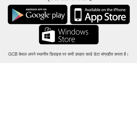
GCB केवल अपने स्थानीय डिवाइस पर सभी उपहार कार्ड डेटा संग्रहीत करता है।
करीबन
-
मदद
-
गोपनीयता
-
शर्तों
-
भाषा
बदल
©2012-2024 - Gift Card Balance Today - gcb.today - -au-east
सभी उत्पाद के नाम, लोगो, ट्रेडमार्क और ब्रांड उनके संबंधित मालिकों की संपत्ति हैं।
सभी कंपनी, उत्पाद और सेवा के नाम इस वेबसाइट में इस्तेमाल पहचान प्रयोजनों के लिए ही
कर रहे हैं.
वेबसाइट स्वतंत्र समुदाय द्वारा संचालित है जिसका संबंधित ट्रेडमार्क मालिकों द्वारा कोई संबंध
नहीं है और न ही समर्थन।