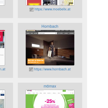
https://www.moebelix.at
Hornbach
n.at
https://www.hornbach.at
mömax