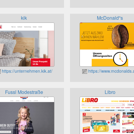
kik
McDonald''s
https://unternehmen.kik.at/
https://www.mcdonalds.a
Fussl Modestraße
Libro