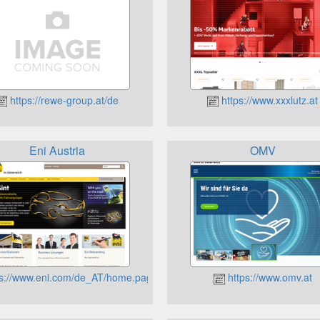
https://rewe-group.at/de
https://www.xxxlutz.at
Eni Austria
OMV
s://www.eni.com/de_AT/home.page
https://www.omv.at