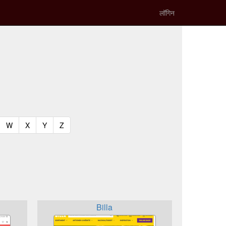
लॉगिन
t)
urrent)
(current)
(current)
(current)
(current)
W
X
Y
Z
Billa