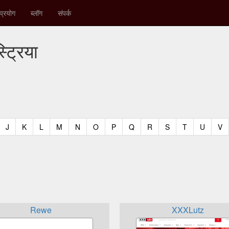
प्रयोग
ब्लॉग
संपर्क
ट्रिया
t)
urrent)
(current)
(current)
(current)
(current)
(current)
(current)
(current)
(current)
(current)
(current)
(current)
(curren
(c
J
K
L
M
N
O
P
Q
R
S
T
U
V
Rewe
XXXLutz