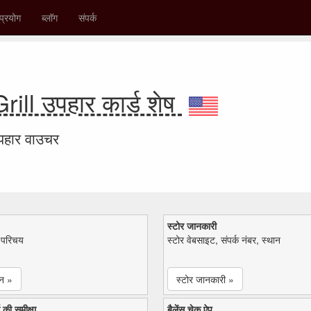
प्रयोग
ब्लॉग
संपर्क
ill उपहार कार्ड शेष
उपहार वाउचर
स्टोर जानकारी
ा परिचय
स्टोर वेबसाइट, संपर्क नंबर, स्थान
न »
स्टोर जानकारी »
 की समीक्षा
बैलेंस चेक ऐप