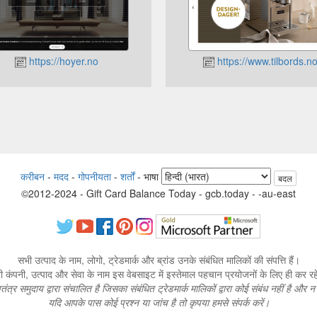
https://hoyer.no
https://www.tilbords.n
करीबन
-
मदद
-
गोपनीयता
-
शर्तों
-
भाषा
बदल
©2012-2024 - Gift Card Balance Today - gcb.today - -au-east
सभी उत्पाद के नाम, लोगो, ट्रेडमार्क और ब्रांड उनके संबंधित मालिकों की संपत्ति हैं।
 कंपनी, उत्पाद और सेवा के नाम इस वेबसाइट में इस्तेमाल पहचान प्रयोजनों के लिए ही कर रहे 
तंत्र समुदाय द्वारा संचालित है जिसका संबंधित ट्रेडमार्क मालिकों द्वारा कोई संबंध नहीं है और 
यदि आपके पास कोई प्रश्न या जांच है तो कृपया हमसे संपर्क करें।