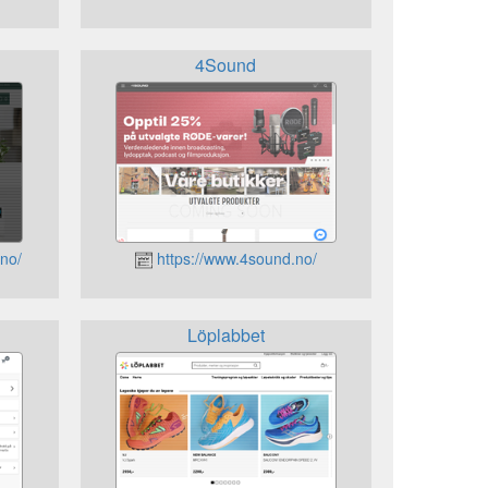
4Sound
no/
https://www.4sound.no/
Löplabbet