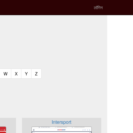
लॉगिन
t)
urrent)
(current)
(current)
(current)
(current)
W
X
Y
Z
Intersport