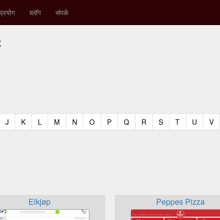
प्रयोग
ब्लॉग
संपर्क
े
t)
urrent)
(current)
(current)
(current)
(current)
(current)
(current)
(current)
(current)
(current)
(current)
(current)
(curren
(c
J
K
L
M
N
O
P
Q
R
S
T
U
V
Elkjøp
Peppes Pizza