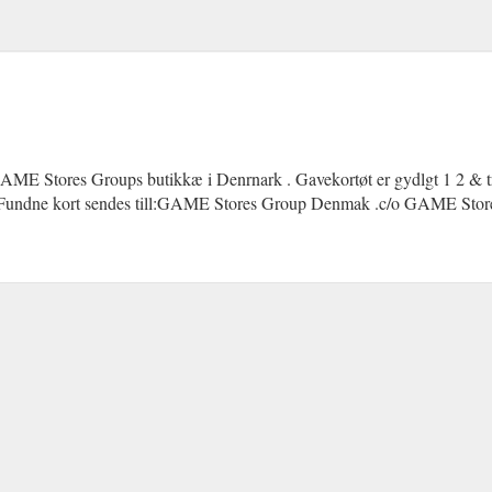
AME Stores Groups butikkæ i Denrnark . Gavekortøt er gydlgt 1 2 & tr
e.Fundne kort sendes till:GAME Stores Group Denmak .c/o GAME Sto