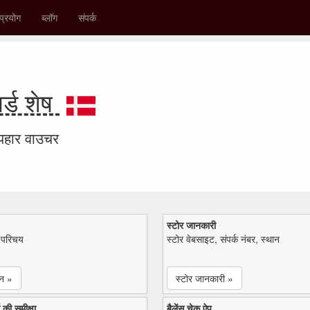
प्रयोग
ब्लॉग
संपर्क
्ड शेष
उपहार वाउचर
स्टोर जानकारी
ा परिचय
स्टोर वेबसाइट, संपर्क नंबर, स्थान
न »
स्टोर जानकारी »
 की समीक्षा
बैलेंस चेक ऐप