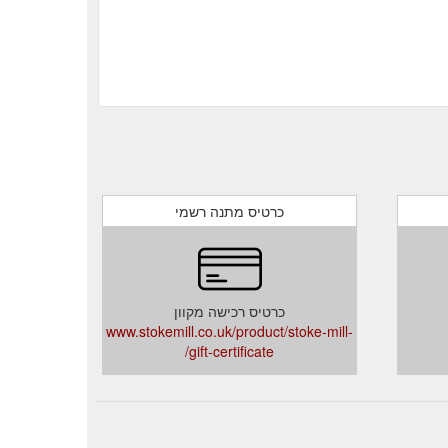
כרטיס מתנה רשמי
כרטיס רכישה מקוון
www.stokemill.co.uk/product/stoke-mill-
gift-certificate/