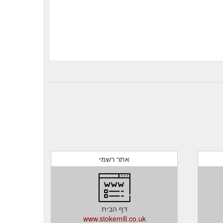
אתר רשמי
דף הבית
www.stokemill.co.uk