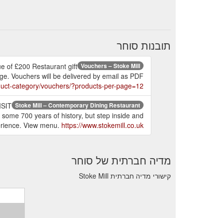
תובנות סוחר
ue of £200 Restaurant gift
Vouchers – Stoke Mill
age. Vouchers will be delivered by email as PDF
oduct-category/vouchers/?products-per-page=12
ISIT
Stoke Mill – Contemporary Dining Restaurant
me 700 years of history, but step inside and
perience. View menu.
https://www.stokemill.co.uk/
מדיה חברתית של סוחר
קישורי מדיה חברתית Stoke Mill