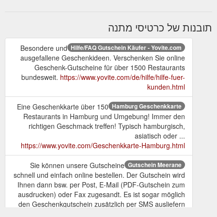
תובנות של כרטיסי מתנה
Besondere und
Hilfe/FAQ Gutschein Käufer - Yovite.com
ausgefallene Geschenkideen. Verschenken Sie online
Geschenk-Gutscheine für über 1500 Restaurants
bundesweit.
https://www.yovite.com/de/hilfe/hilfe-fuer-
kunden.html
Eine Geschenkkarte über 150
Hamburg Geschenkkarte
Restaurants in Hamburg und Umgebung! Immer den
richtigen Geschmack treffen! Typisch hamburgisch,
asiatisch oder ...
https://www.yovite.com/Geschenkkarte-Hamburg.html
Sie können unsere Gutscheine
Gutschein Meerane
schnell und einfach online bestellen. Der Gutschein wird
Ihnen dann bsw. per Post, E-Mail (PDF-Gutschein zum
ausdrucken) oder Fax zugesandt. Es ist sogar möglich
den Geschenkgutschein zusätzlich per SMS ausliefern
zu lassen.
https://www.yovite.com/Gutschein-