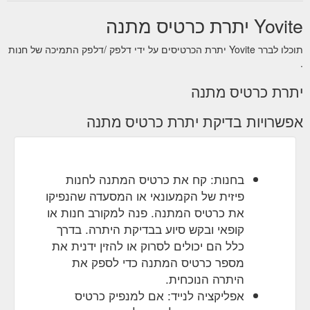
Meerane.html
Yovite יתרת כרטיס מתנה
Sie können unsere Gutscheine
Gutschein Bayreuth
תוכלו לברר Yovite יתרת הכרטיסים על ידי דלפק /דלפק התמיכה של חנות
schnell und einfach online bestellen. Der Gutschein wird
.
Ihnen dann bsw. per Post, E-Mail (PDF-Gutschein zum
ausdrucken) oder Fax zugesandt. Es ist sogar möglich
יתרת כרטיס מתנה
den Geschenkgutschein zusätzlich per SMS ausliefern
zu lassen.
https://www.yovite.com/Gutschein-
אפשרויות בדיקת יתרת כרטיס מתנה
Bayreuth.html
Besondere
Restaurant Gutscheine online verschenken
und ausgefallene Geschenkideen. Verschenken Sie
online Geschenk-Gutscheine für über 1500 Restaurants
בחנות: קח את כרטיס המתנה לחנות
bundesweit.
https://www.yovite.com/
פיזית של הקמעונאי או המסעדה שהנפיקו
את כרטיס המתנה. פנה למקורב חנות או
... des bewährten
Hilfe & Fragen zur Gutschein-Bestellung
קופאי ובקש סיוע בבדיקת היתרה. בדרך
Online-Bankings mit PIN- / TAN-Eingabe); Kreditkarte (
כלל הם יכולים לסרוק או להזין ידנית את
MasterCard, Visa, American Express);
מספר כרטיס המתנה כדי לספק את
Banküberweisung (Vorkasse); PayPal; Guthaben.
https://www.yovite.com/de/hilfe/hilfe-bestellung.html?
היתרה הנוכחית.
antw=1_3_1
אפליקציה לנייד: אם למנפיק כרטיס