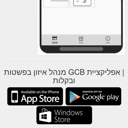
ausdrucken) oder Fax zugesandt. Es ist sogar möglich
den Geschenkgutschein zusätzlich per SMS ausliefern
zu lassen.
https://www.yovite.com/Gutschein-
Schwerin.html
Restaurant-Gutschein - Die genussvolle & ausgefallene ...
Besondere und ausgefallene Geschenkideen.
Verschenken Sie online Geschenk-Gutscheine für über
1500 Restaurants bundesweit.
https://www.yovite.com/de/yovite/sogehts.html
Gutschein für
Restaurant Gutscheine online verschenken
| אפליקציית GCB מנהל איזון בפשטות
ein Restaurant. Vielleicht waren Sie ja schon einmal
zum Essen in einem unserer Partner-Restaurants und
ובקלות
empfanden den Restaurantbesuch als äusserst
Empfehlenswert! Dann verschenken Sie doch einen
Restaurantgutschein für das Restaurant - und teilen
somit die positiven Erlebnisse mit Freunden,
Verwandten oder Geschäftspartnern.
https://www.yovite.com/Restaurants-aus-Berlin.html?
COOP=berlin_de
Sie können unsere Gutscheine
Gutschein Leverkusen