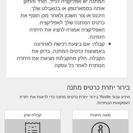
המתנה יש אפליקציה לנייד, הורד והתקן
Besondere
Restaurant Gutscheine online verschenken
אותה בסמארטפון או בטאבלט שלך.
und ausgefallene Geschenkideen. Verschenken Sie
היכנס או צור חשבון ולאחר מכן הוסף את
online Geschenk-Gutscheine für über 1500 Restaurants
bundesweit.
https://www.yovite.com/de/hilfe/hilfe-
כרטיס המתנה שלך לאפליקציה.
allgemeine-fragen.html
האפליקציה אמורה להציג את היתרה
הזמינה.
Sie können unsere Gutscheine
Gutschein Solingen
קבלה: אם ביצעת רכישה לאחרונה
schnell und einfach online bestellen. Der Gutschein wird
באמצעות כרטיס המתנה, בדוק את
Ihnen dann bsw. per Post, E-Mail (PDF-Gutschein zum
ausdrucken) oder Fax zugesandt. Es ist sogar möglich
הקבלה. חלק מהקבלות מציגות את היתרה
den Geschenkgutschein zusätzlich per SMS ausliefern
הנותרת לאחר כל עסקה.
zu lassen.
https://www.yovite.com/Gutschein-
Solingen.html
בירור יתרת כרטיס מתנה
Restaurant Gutschein verschenken - Restaurantwahl?
Universal Restaurant-Geschenkkarte. Abbildung der
מידע עבור Yovite בירור יתרת כרטיס מתנה כדי לראות את יתרת
Restaurant-Geschenkkarte. Über 1.500 Restaurants
העסקאות הנותרות.
bundesweit. Die einzigartige bundesweite
Restaurant- ...
https://www.yovite.com/Gutschein-
מונה החנות
קבלת שיק
Auswahl.html
Gutschein Aschaffenburg - Restaurant Gutscheine online ...
Zu allen Gutscheinen für Restaurants Aschaffenburg.