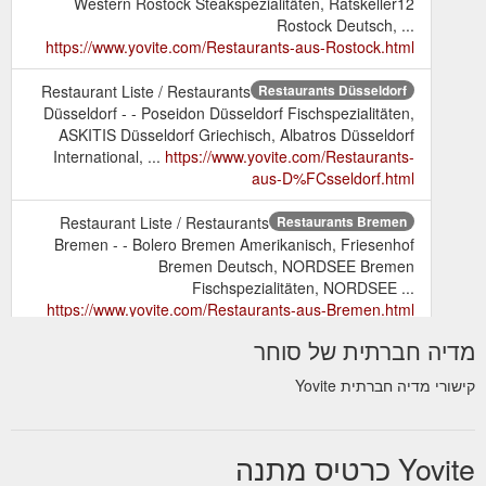
Western Rostock Steakspezialitäten, Ratskeller12
Rostock Deutsch, ...
https://www.yovite.com/Restaurants-aus-Rostock.html
Restaurant Liste / Restaurants
Restaurants Düsseldorf
Düsseldorf - - Poseidon Düsseldorf Fischspezialitäten,
ASKITIS Düsseldorf Griechisch, Albatros Düsseldorf
International, ...
https://www.yovite.com/Restaurants-
aus-D%FCsseldorf.html
Restaurant Liste / Restaurants
Restaurants Bremen
Bremen - - Bolero Bremen Amerikanisch, Friesenhof
Bremen Deutsch, NORDSEE Bremen
Fischspezialitäten, NORDSEE ...
https://www.yovite.com/Restaurants-aus-Bremen.html
מדיה חברתית של סוחר
Restaurant Liste / Restaurants Köln -
Restaurants Köln
- Caruso PastaBar Köln Italienisch, Die Maultasche Köln
קישורי מדיה חברתית Yovite
Schwäbisch, Al-Andalus Köln Fischspezialitäten,
Haus ...
https://www.yovite.com/Restaurants-aus-
K%F6ln.html
Yovite כרטיס מתנה
Restaurant Liste / Restaurants
Restaurants Bochum