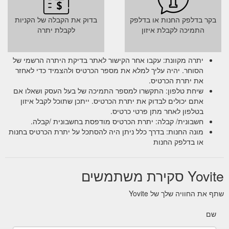
Sie können unsere Gutscheine schnell und einfach
בקר בדלפק החנות או בדלפק
בדוק את הקבלה של הקניות
online bestellen. Der Gutschein wird Ihnen dann bsw.
התמיכה לקבלת איזון
לקבלת יתרה
per Post, E-Mail (PDF-Gutschein zum ausdrucken) oder
Fax zugesandt. Es ist sogar möglich den
Geschenkgutschein zusätzlich per SMS ausliefern zu
יתרה מקוונת: עקבו אחר הקישור לאתר בדיקת היתרה הרשמי של
lassen. Wenn Sie den Gutschein als Geschenk ...
הסוחר. יהיה עליך למלא את מספר הכרטיס ולהצמיד כדי לאחזר
https://www.yovite.com/Gutschein-Aschaffenburg.html
את יתרת הכרטיס.
שיחת טלפון: התקשרו למספר התמיכה של בעל העסק ושאלו אם
Sie können unsere
Gutschein Hamm - yovite.com
אתם יכולים לבדוק את יתרת הכרטיס. ייתכן שתוכל לקבל איזון
Gutscheine schnell und einfach online bestellen. Der
בטלפון לאחר מתן פרטי כרטיס.
Gutschein wird Ihnen dann bsw. per Post, E-Mail (PDF-
חשבונית/ קבלה: יתרת הכרטיס מודפסת בחשבונית /קבלה.
Gutschein zum ausdrucken) oder Fax zugesandt. Es ist
מונה החנות: בדרך כלל ניתן היה להסתכל על יתרת הכרטיס בחנות
sogar möglich den Geschenkgutschein zusätzlich per
או בדלפק החנות
SMS ausliefern zu lassen.
https://www.yovite.com/Gutschein-Hamm.html
Yovite סקירת משתמשים
Warum muss
Restaurant Gutscheine online verschenken
ein Gutschein / eine Geschenkkarte mit Gutschein-
שתף את החוויה שלך של Yovite
Passwort vor dem Restaurantbesuch online eingelöst
werden? Yovite.com bietet Ihnen damit ...
שם
https://www.yovite.com/de/hilfe/hilfe-einloesung.html