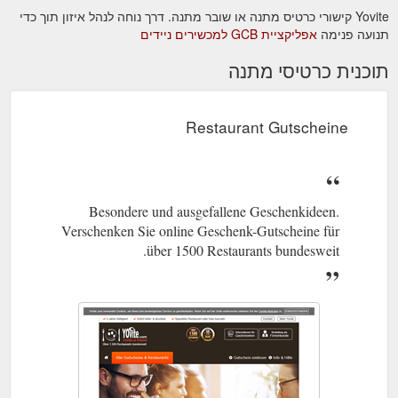
Yovite קישורי כרטיס מתנה או שובר מתנה. דרך נוחה לנהל איזון תוך כדי
Bochum - - Haus Henkenberg Bochum
תנועה פנימה
אפליקציית GCB למכשירים ניידים
Steakspezialitäten, NORDSEE Bochum
Fischspezialitäten, NORDSEE Bochum ...
תוכנית כרטיסי מתנה
https://www.yovite.com/Restaurants-aus-Bochum.html
Restaurant Liste / Restaurants
Restaurants Leipzig
Leipzig - - Espitas Leipzig Mexikanisch, Apels Garten
Restaurant Gutscheine
Leipzig Deutsch, NORDSEE Leipzig Fischspezialitäten,
Landhotel ...
https://www.yovite.com/Restaurants-aus-
Leipzig.html
Besondere und ausgefallene Geschenkideen.
Verschenken Sie online Geschenk-Gutscheine für
über 1500 Restaurants bundesweit.