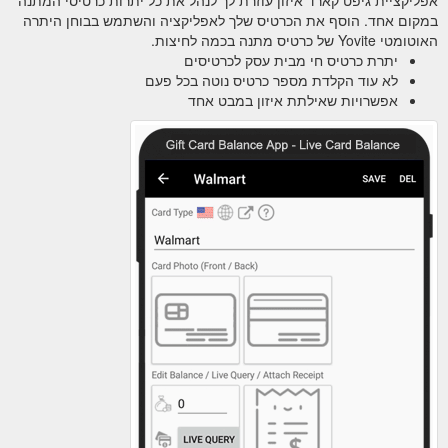
Fehmarn.html
במקום אחד. הוסף את הכרטיס שלך לאפליקציה והשתמש בבוחן היתרה
האוטומטי Yovite של כרטיס מתנה בכמה לחיצות.
Was Elektromärkte,
Yovite Gastro Einzelhandel
יתרת כרטיס חי מבית עסק לכרטיסים
Parfümerien oder schwedische Möbelhäuser können,
לא עוד הקלדת מספר כרטיס נוטה בכל פעם
kann die Gastronomie auch. Seien Sie dabei, wenn die
אפשרויות שאילתת איזון במבט אחד
Restaurant Geschenkkarte, ...
/www.yovite.com/de/gastro/gutscheinverkauf/einzelhandel.html
Der Gutschein wird Ihnen dann
Gutschein Kühlungsborn
bsw. per Post, E-Mail (PDF-Gutschein zum ausdrucken)
oder Fax zugesandt. Es ist sogar möglich den
Geschenkgutschein zusätzlich per SMS ausliefern zu
lassen. Wenn Sie den Gutschein als Geschenk haben
möchten können wir den Gutschein auf Wunsch auch
pünktlich zum Geburtstag, zur Hochzeit oder zu
Weihnachten zustellen. Geschenkideen. Geschenkidee
Hochzeit ...
https://www.yovite.com/Gutschein-
K%fchlungsborn.html
Sie können unsere Gutscheine
Gutschein Schwerin
schnell und einfach online bestellen. Der Gutschein wird
Ihnen dann bsw. per Post, E-Mail (PDF-Gutschein zum