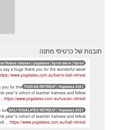
תובנות של כרטיסי מתנה
on fitness classes | yogalates | byron barre | byron ...
to say a huge thank you for the wonderful week
https://www.yogalates.com.au/barre-bali-retreat
 you for the
TUSCAN RETREAT | Yogalates 2021
is year''s cohort of teacher trainees and fellow
...
https://www.yogalates.com.au/tuscan-retreat
 for
BALI YOGALATES RETREAT | Yogalates 2021
is year''s cohort of teacher trainees and fellow
li ...
https://www.yogalates.com.au/bali-retreat