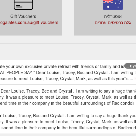
אוסטרליה
Gift Vouchers
גלה כרטיסים אחרים
ogalates.com.au/gift-vouchers
te your own exclusive private retreat with friends or family and is
Byr
AT PEOPLE SAY “ Dear Louise, Tracey, Bec and Crystal . I am writing 
asure to meet Louise, Tracey, Crystal, Mark, as well as this year''s ...
ar Louise, Tracey, Bec and Crystal . I am writing to say a huge thank
 It was a pleasure to meet Louise, Tracey, Crystal, Mark, as well as th
end time in their company in the beautiful surroundings of Radicondoli 
ouise, Tracey, Bec and Crystal . I am writing to say a huge thank you
 It was a pleasure to meet Louise, Tracey, Crystal, Mark, as well as th
o spend time in their company in the beautiful surroundings of Radicondo