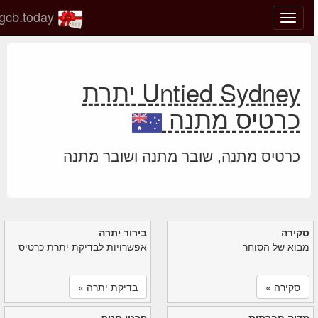
gcb.today
החלף
מצב
ניווט
Untied Sydney יתרת
כרטיס מתנה
כרטיס מתנה, שובר מתנה ושובר מתנה
סקירה
בירור יתרה
מבוא של הסוחר
אפשרויות לבדיקת יתרת כרטיס
סקירה »
בדיקת יתרה »
מדיה חברתית
פרטי חנות