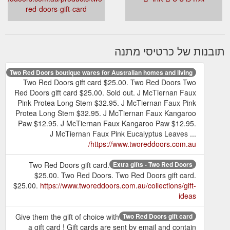
red-doors-gift-card
תובנות של כרטיסי מתנה
Two Red Doors boutique wares for Australian homes and living
Two Red Doors gift card $25.00. Two Red Doors Two
Red Doors gift card $25.00. Sold out. J McTiernan Faux
Pink Protea Long Stem $32.95. J McTiernan Faux Pink
Protea Long Stem $32.95. J McTiernan Faux Kangaroo
Paw $12.95. J McTiernan Faux Kangaroo Paw $12.95.
J McTiernan Faux Pink Eucalyptus Leaves ...
https://www.tworeddoors.com.au/
Two Red Doors gift card.
Extra gifts - Two Red Doors
$25.00. Two Red Doors. Two Red Doors gift card.
$25.00.
https://www.tworeddoors.com.au/collections/gift-
ideas
Give them the gift of choice with
Two Red Doors gift card
a gift card ! Gift cards are sent by email and contain