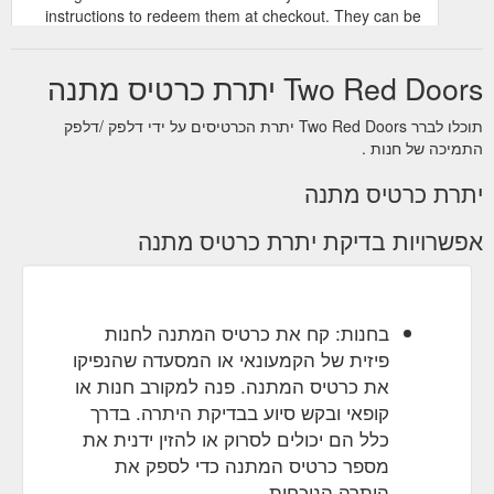
instructions to redeem them at checkout. They can be
used towards any item in the Two Red Doors
collections. Your cart - FREE SHIPPING ON ORDERS
Two Red Doors יתרת כרטיס מתנה
OVER $150 - - - FREE SHIPPING ON ORDERS OVER
$150 - - Products ...
https://www.tworeddoors.com.au/products/two-red-
תוכלו לברר Two Red Doors יתרת הכרטיסים על ידי דלפק /דלפק
התמיכה של חנות .
doors-gift-card
יתרת כרטיס מתנה
אפשרויות בדיקת יתרת כרטיס מתנה
בחנות: קח את כרטיס המתנה לחנות
פיזית של הקמעונאי או המסעדה שהנפיקו
את כרטיס המתנה. פנה למקורב חנות או
קופאי ובקש סיוע בבדיקת היתרה. בדרך
כלל הם יכולים לסרוק או להזין ידנית את
מספר כרטיס המתנה כדי לספק את
היתרה הנוכחית.