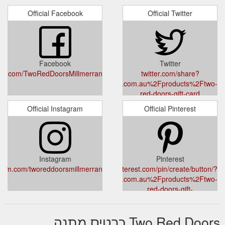
Official Facebook
Official Twitter
Facebook
Twitter
ook.com/TwoRedDoorsMillmerran/
twitter.com/share?
url=https%3A%2F%2Ftworeddoors.com.au%2Fproducts%2Ftwo-
red-doors-gift-card
Official Instagram
Official Pinterest
Instagram
Pinterest
gram.com/tworeddoorsmillmerran/
pinterest.com/pin/create/button/?
url=https%3A%2F%2Ftworeddoors.com.au%2Fproducts%2Ftwo-
red-doors-gift-
card&media=cdn.shopify.com/s/files/1/0486/9292/0484/products/gift-
card-
Two Red Doors כרטיס מתנה
border_1024x1024.png?