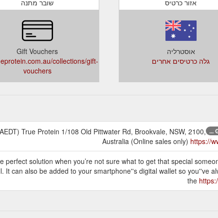
אזור כרטיס
שובר מתנה
אוסטרליה
Gift Vouchers
גלה כרטיסים אחרים
eprotein.com.au/collections/gift-
vouchers
EDT) True Protein 1/108 Old Pittwater Rd, Brookvale, NSW, 2100,
G
Australia (Online sales only)
https://w
e perfect solution when you’re not sure what to get that special someon
. It can also be added to your smartphone''s digital wallet so you''ve al
the
https: