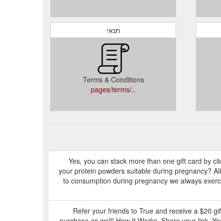
תנאי
Terms & Conditions
../pages/terms
Yes, you can stack more than one gift card by cl
your protein powders suitable during pregnancy? Al
to consumption during pregnancy we always exerci
Refer your friends to True and receive a $20 gift
purchase as well! How It Works. Share your link. Yo