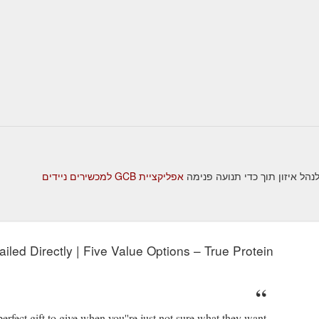
אפליקציית GCB למכשירים ניידים
iled Directly | Five Value Options – True Protein
erfect gift to give when you''re just not sure what they want!