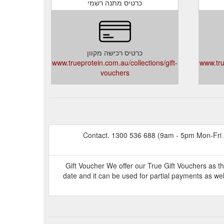
כרטיס מתנה רשמי
כרטיס רכישה מקוון
www.trueprotein.com.au/collections/gift-
www.tru
vouchers
Contact. 1300 536 688 (9am - 5pm Mon-Fri A
Gift Voucher We offer our True Gift Vouchers as th
date and it can be used for partial payments as well