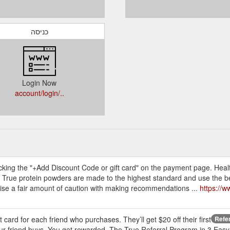
כניסה
Login Now
../account/login
icking the "+Add Discount Code or gift card" on the payment page. Heal
l True protein powders are made to the highest standard and use the b
se a fair amount of caution with making recommendations ...
https://w
 card for each friend who purchases. They’ll get $20 off their first
Refer
ur friend buys. You get rewarded. The True Referral Program in 3 Easy 