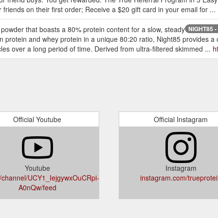
 friends on their first order; Receive a $20 gift card in your email for ...
 powder that boasts a 80% protein content for a slow, steady
NIGHT85 - 
n protein and whey protein in a unique 80:20 ratio, Night85 provides a
es over a long period of time. Derived from ultra-filtered skimmed ...
h
Official Youtube
Official Instagram
Youtube
Instagram
/channel/UCY1_IejgywxOuCRpi-
instagram.com/trueprote
A0nQw/feed