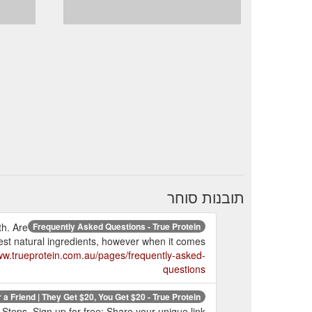
תובנות סוחר
th. Are
Frequently Asked Questions - True Protein
est natural ingredients, however when it comes
ww.trueprotein.com.au/pages/frequently-asked-
questions
 a Friend | They Get $20, You Get $20 - True Protein
Steps. Sign up for free; Share your unique link