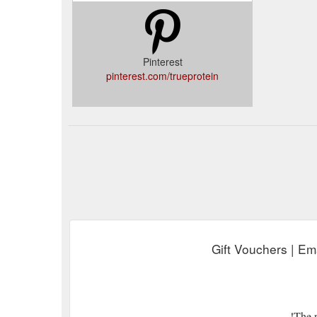
Pinterest
pinterest.com/trueprotein
Gift Vouchers | Ema
The p