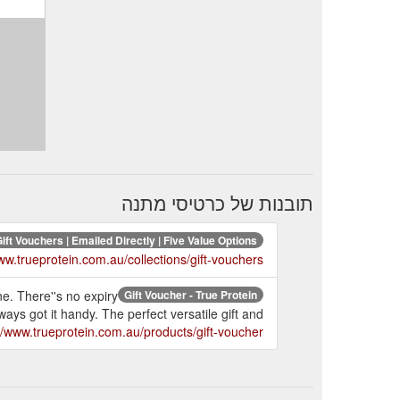
תובנות של כרטיסי מתנה
ift Vouchers | Emailed Directly | Five Value Options ...
ww.trueprotein.com.au/collections/gift-vouchers
e. There''s no expiry
Gift Voucher - True Protein
ways got it handy. The perfect versatile gift and
//www.trueprotein.com.au/products/gift-voucher