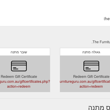
https://th
גאולה מתנה
שובר מתנה
Redeem Gift Certificate
Redeem Gift Certificate
guru.com.au/giftcertificates.php?
thefurnitureguru.com.au/giftcertific
action=redeem
action=redeem