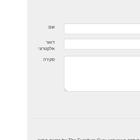
שם
דואר
אלקטרוני
סקירה
אפליקציית גיפט קארד איזון עוזרת לך לנהל את כל יתרות כרטיסי המתנה במקום אחד. הוסף את הכרטיס שלך לאפליקציה והשתמש בבוחן היתרה האוטומטי The Furniture Guru של כרטיס מתנה