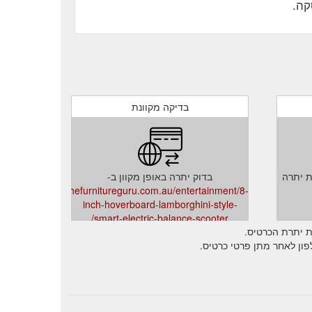
קה.
בדיקה מקוונת
ת יתרה
בדוק יתרה באופן מקוון ב-
thefurnitureguru.com.au/entertainment/8-
inch-hoverboard-lamborghini-style-
smart-electric-balance-scooter/
ת יתרת הכרטיס.
ון לאחר מתן פרטי כרטיס.