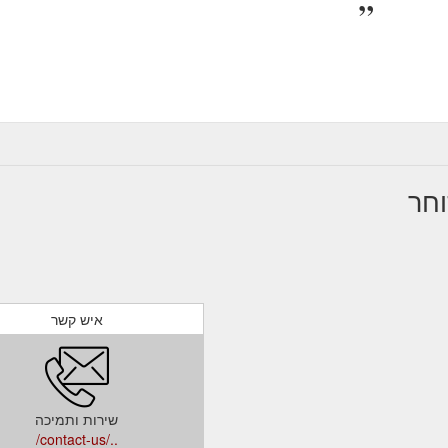
איש קשר
שירות ותמיכה
../contact-us/