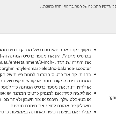
מקוון: בקר באתר האינטרנט של מנפיק כרטיס המתנ
את היתרה שנותרה. tertainment/8-inch
rghini-style-smart-electric-balance-scooter/
בחנות: קח את כרטיס המתנה לחנות פיזית של הק
המתנה. פנה למקורב חנות או קופאי ובקש סיוע בב
או להזין ידנית את מספר כרטיס המתנה כדי לספק 
אפליקציה לנייד: אם למנפיק כרטיס המתנה יש אפל
reguru.com.au/entertainment/8-inch-hoverboard-lamborghin
או בטאבלט שלך. היכנס או צור חשבון ולאחר מכן
האפליקציה אמורה להציג את היתרה הזמינה.
קבלה: אם ביצעת רכישה לאחרונה באמצעות כרטי