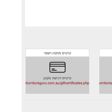
כרטיס מתנה רשמי
כרטיס רכישה מקוון
thefurnitureguru.com.au/giftcertificates.php
thefurniture