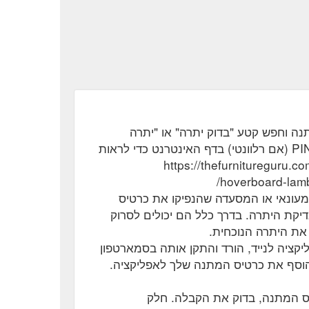
ה וחפש קטע "בדוק יתרה" או "יתרה
בכרטיס מתנה". הזן את מספר כרטיס המתנה וה-PIN (אם רלוונטי) בדף האינטרנט כדי לראות
https://thefurnitureguru.com.au/en-
hoverboard-lambo
מעונאי או המסעדה שהנפיקו את כרטיס
דיקת היתרה. בדרך כלל הם יכולים לסרוק
את היתרה הנוכחית.
יקציה לנייד, הורד והתקן אותה בסמארטפון
https://thefurnitu
 הוסף את כרטיס המתנה שלך לאפליקציה.
ס המתנה, בדוק את הקבלה. חלק