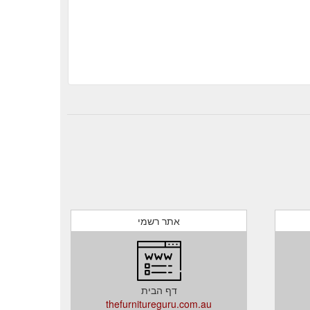
אתר רשמי
דף הבית
thefurnitureguru.com.au