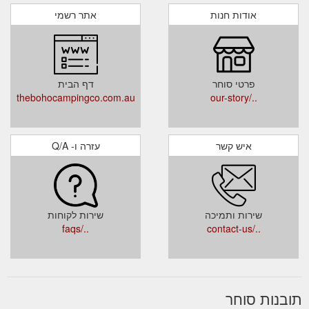
אודות חנות
אתר רשמי
פרטי סוחר
דף הבית
thebohocampingco.com.au
../our-story
איש קשר
עזרה ו- Q/A
שירות ותמיכה
שירות לקוחות
../faqs
../contact-us
תובנות סוחר