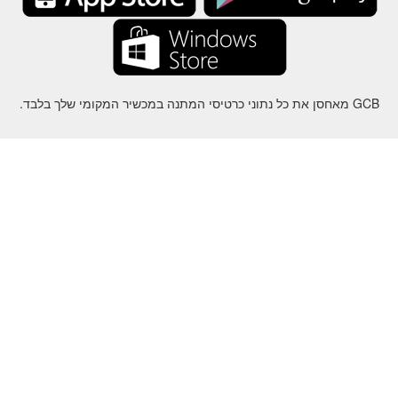
GCB מאחסן את כל נתוני כרטיסי המתנה במכשיר המקומי שלך בלבד.
על
-
עזרה
-
פרטיות
-
תנאי
-
שפה
שינוי
©2012-2024 - Gift Card Balance Today - gcb.today - -au-east
ל שמות המוצרים, הלוגואים, הסימנים המסחריים והמותגים הם רכושם של
בעליהם בהתאמה.
כל שמות החברה, המוצרים והשירותים המשמשים באתר זה מיועדים
למטרות זיהוי בלבד.
האתר מנוהל על ידי קהילה עצמאית שאין לה קשר או תמיכה על ידי בעלי
הסימנים המסחריים המתאימים.
אנא צרו איתנו קשר אם יש לכם שאלה או חקירה.