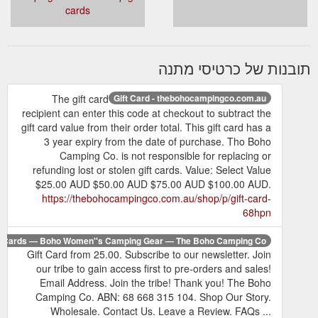
cards
תובנות של כרטיסי מתנה
The gift card
Gift Card - thebohocampingco.com.au
recipient can enter this code at checkout to subtract the
gift card value from their order total. This gift card has a
3 year expiry from the date of purchase. Tho Boho
Camping Co. is not responsible for replacing or
refunding lost or stolen gift cards. Value: Select Value
$25.00 AUD $50.00 AUD $75.00 AUD $100.00 AUD.
https://thebohocampingco.com.au/shop/p/gift-card-
68hpn
ft Cards — Boho Women''s Camping Gear — The Boho Camping Co.
Gift Card from 25.00. Subscribe to our newsletter. Join
our tribe to gain access first to pre-orders and sales!
Email Address. Join the tribe! Thank you! The Boho
Camping Co. ABN: 68 668 315 104. Shop Our Story.
Wholesale. Contact Us. Leave a Review. FAQs ...