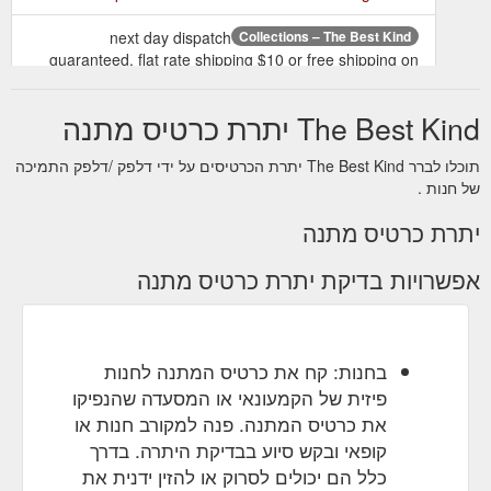
next day dispatch
Collections – The Best Kind
guaranteed. flat rate shipping $10 or free shipping on
orders over $99. free gift card and box available.
https://thebestkind.com.au/collections
The Best Kind יתרת כרטיס מתנה
תוכלו לברר The Best Kind יתרת הכרטיסים על ידי דלפק /דלפק התמיכה
של חנות .
יתרת כרטיס מתנה
אפשרויות בדיקת יתרת כרטיס מתנה
בחנות: קח את כרטיס המתנה לחנות
פיזית של הקמעונאי או המסעדה שהנפיקו
את כרטיס המתנה. פנה למקורב חנות או
קופאי ובקש סיוע בבדיקת היתרה. בדרך
כלל הם יכולים לסרוק או להזין ידנית את