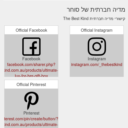
price. We also offer gift boxes featuring the Mens
מדיה חברתית של סוחר
Leather Wallet, personalised with your initial with other
beautiful products. The perfect gift for him.
קישורי מדיה חברתית The Best Kind
https://thebestkind.com.au/collections/leather-and-gifts-
for-him
Official Facebook
Official Instagram
Christmas Gift Guide - Small Aussie Biz Edition 2021 – The ...
We provide a FREE gift box and gift card with every
single item purchased; We guarantee next day dispatch
(for orders placed by 12pm each day) to ensure your
Facebook
Instagram
order is received as quickly as possible A gift that is
facebook.com/sharer.php?
instagram.com/_thebestkind
unique to only you and you only? You just. can’t. beat.
stkind.com.au/products/ultimate-
that. All the best, Jess & Diandra * each business
lux-for-her-gift-box
handle is an Instagram handle ** this blog post is not in
anyway ...
Official Pinterest
https://thebestkind.com.au/blogs/news/christmas-gift-
guide-small-aussie-biz-edition-2021
Pinterest
pinterest.com/pin/create/button/?
estkind.com.au/products/ultimate-