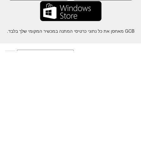
GCB מאחסן את כל נתוני כרטיסי המתנה במכשיר המקומי שלך בלבד.
על
-
עזרה
-
פרטיות
-
תנאי
-
שפה
שינוי
©2012-2024 - Gift Card Balance Today - gcb.today - -au-east
ל שמות המוצרים, הלוגואים, הסימנים המסחריים והמותגים הם רכושם של
בעליהם בהתאמה.
כל שמות החברה, המוצרים והשירותים המשמשים באתר זה מיועדים
למטרות זיהוי בלבד.
האתר מנוהל על ידי קהילה עצמאית שאין לה קשר או תמיכה על ידי בעלי
הסימנים המסחריים המתאימים.
אנא צרו איתנו קשר אם יש לכם שאלה או חקירה.