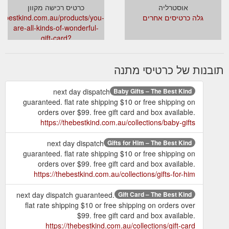
אוסטרליה
כרטיס רכישה מקוון
גלה כרטיסים אחרים
thebestkind.com.au/products/you-
are-all-kinds-of-wonderful-
gift-card?
_pos=1&_sid=d92ac1c77&_ss=r
תובנות של כרטיסי מתנה
next day dispatch
Baby Gifts – The Best Kind
guaranteed. flat rate shipping $10 or free shipping on
orders over $99. free gift card and box available.
https://thebestkind.com.au/collections/baby-gifts
next day dispatch
Gifts for Him – The Best Kind
guaranteed. flat rate shipping $10 or free shipping on
orders over $99. free gift card and box available.
https://thebestkind.com.au/collections/gifts-for-him
next day dispatch guaranteed.
Gift Card – The Best Kind
flat rate shipping $10 or free shipping on orders over
$99. free gift card and box available.
https://thebestkind.com.au/collections/gift-card