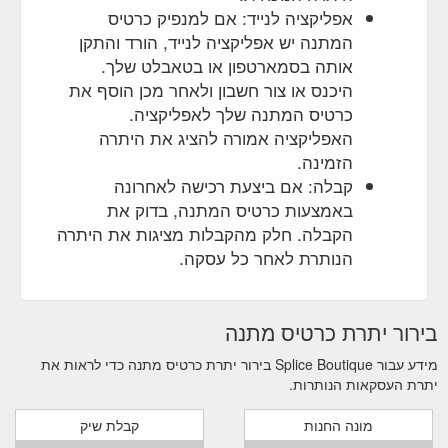
$100.00 QUICK VIEW. 10 12 ...
אפליקציה לנייד: אם למנפיק כרטיס
https://www.spliceboutique.com.au/collections/all-
המתנה יש אפליקציה לנייד, הורד והתקן
products
אותה בסמארטפון או בטאבלט שלך.
ÉSS THE LABEL – tagged "gift-voucher" – Splice Boutique
היכנס או צור חשבון ולאחר מכן הוסף את
Gift Voucher. clear. Price. Under $100. $100 to $200.
כרטיס המתנה שלך לאפליקציה.
$200 to $300. $300 to $500. $500 to $1,000. Over
האפליקציה אמורה להציג את היתרה
$1,000. QUICK VIEW. $25.00 $50.00 $100.00 $150.00
הזמינה.
$200.00 $250.00 $300.00 $350.00 $400.00 $450.00
$500.00 $1,000.00 $1,500.00 $2,000.00 $3,000.00
קבלה: אם ביצעת רכישה לאחרונה
230.00. SPLICE BOUTIQUE e-GIFT CARD. From
באמצעות כרטיס המתנה, בדוק את
$25.00. Sign Up For 15% Off. Receive 15% off your first
הקבלה. חלק מהקבלות מציגות את היתרה
order plus exclusive access to new arrivals ...
הנותרת לאחר כל עסקה.
https://www.spliceboutique.com.au/collections/ess-the-
label/gift-voucher
בירור יתרת כרטיס מתנה
מידע עבור Splice Boutique בירור יתרת כרטיס מתנה כדי לראות את
יתרת העסקאות הנותרות.
מונה החנות
קבלת שיק