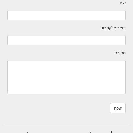
שם
דואר אלקטרוני
סקירה