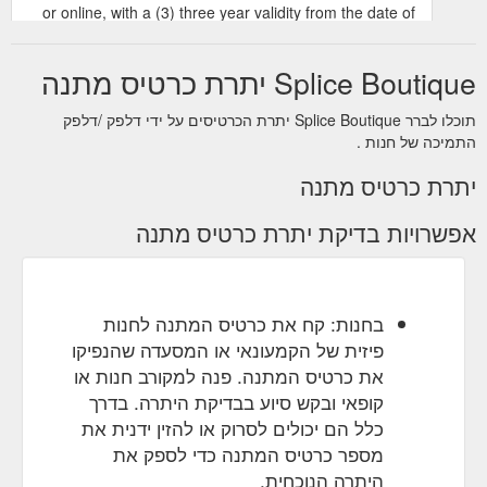
or online, with a (3) three year validity from the date of
purchase, this is the gift that keeps on giving for any
occasion!
Splice Boutique יתרת כרטיס מתנה
https://www.spliceboutique.com.au/products/splice-
boutique-gift-card
תוכלו לברר Splice Boutique יתרת הכרטיסים על ידי דלפק /דלפק
התמיכה של חנות .
SPLICE BOUTIQUE Mailed Out Gift Card – Splice Boutique
Treat yourself or someone special with the Mailed Out
יתרת כרטיס מתנה
Splice Boutique Gift Card! Left it a little late? See
SPLICE BOUTIQUE e-GIFT CARD for a e-mail only
אפשרויות בדיקת יתרת כרטיס מתנה
option. Available to use in store or online, with a (3)
three year validity from the date of purchase, this is the
gift that keeps on giving for any occasion! Please enter
your details in the billing section at checkout. Please
enter the ...
בחנות: קח את כרטיס המתנה לחנות
https://www.spliceboutique.com.au/products/gift-card
פיזית של הקמעונאי או המסעדה שהנפיקו
את כרטיס המתנה. פנה למקורב חנות או
SPLICE BOUTIQUE e-
All products – Splice Boutique
קופאי ובקש סיוע בבדיקת היתרה. בדרך
GIFT CARD. From $25.00. SOLD OUT QUICK VIEW.
ÉSS THE LABEL Isabella Maxi Dress - Banksia.
כלל הם יכולים לסרוק או להזין ידנית את
$229.00 $160.00 SALE QUICK VIEW. 12 14 ÉSS THE
מספר כרטיס המתנה כדי לספק את
LABEL Elidy High Waisted Jean - Cream. $189.00
היתרה הנוכחית.