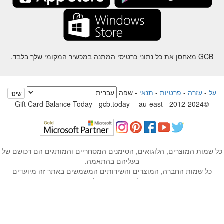
GCB מאחסן את כל נתוני כרטיסי המתנה במכשיר המקומי שלך בלבד.
על
-
עזרה
-
פרטיות
-
תנאי
-
שפה
שינוי
©2012-2024 - Gift Card Balance Today - gcb.today - -au-east
ל שמות המוצרים, הלוגואים, הסימנים המסחריים והמותגים הם רכושם של
בעליהם בהתאמה.
כל שמות החברה, המוצרים והשירותים המשמשים באתר זה מיועדים
למטרות זיהוי בלבד.
האתר מנוהל על ידי קהילה עצמאית שאין לה קשר או תמיכה על ידי בעלי
הסימנים המסחריים המתאימים.
אנא צרו איתנו קשר אם יש לכם שאלה או חקירה.