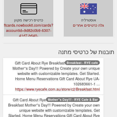
אוסטרליה
כרטיס רכישה מקוון
גלה כרטיסים אחרים
giftcards.nowbookit.com/cards?
accountid=9d82c0b9-6307-
41d7-b640-
heme=light&accent=157,157,157
תובנות של כרטיסי מתנה
Gift Card About Rye Breakfast
Breakfast - RYE cafe
Mother''s Day!!! Powered by Create your own unique
website with customizable templates. Get Started.
Home Menu Reservations Gift Card About Rye UA-
102683661-1 ...
https://www.ryecafe.com.au/store/c2/Breakfast.html
Gift Card About Rye
Mother''s Day!!! - RYE Cafe & Bar
Breakfast Mother''s Day!!! Powered by Create your own
unique website with customizable templates. Get
Started. Home Menu Reservations Gift Card About Rye