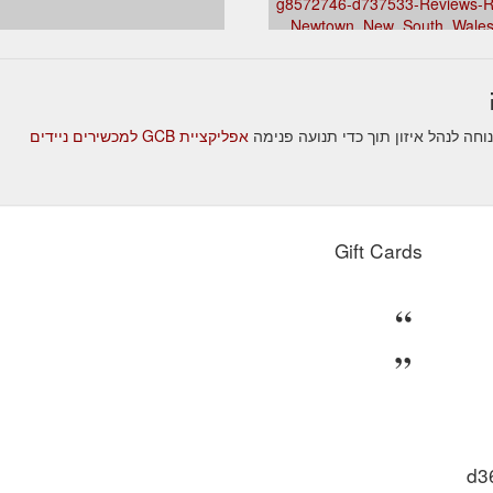
g8572746-d737533-Reviews-R
rder online. Back Newtown York St. Back Gallery Newtown story York S
Newtown_New_South_Wales
אפליקציית GCB למכשירים ניידים
Gift Cards
t=0%2C149%2C135&accountid=2311e9fd-7af0-47ac-be3f-f