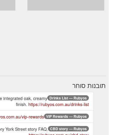
תובנות סוחר
le integrated oak, creamy
Drinks List — Rubyos
finish.
https://rubyos.com.au/drinks-list
byos.com.au/vip-rewards
VIP Rewards — Rubyos
ry York Street story FAQ.
CBD story — Rubyos
https://rubyos.com.au/cbd-story