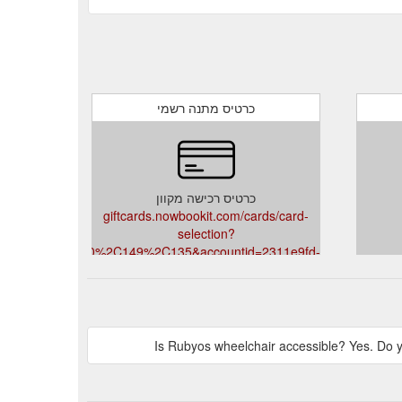
כרטיס מתנה רשמי
כרטיס רכישה מקוון
giftcards.nowbookit.com/cards/card-
selection?
accent=0%2C149%2C135&accountid=2311e9fd-
7af0-47ac-be3f-
fd362bb82577&theme=light&venueid=2074
Is Rubyos wheelchair accessible? Yes. Do y