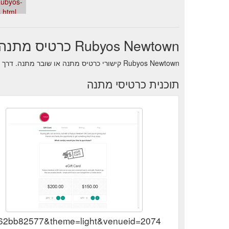
ubyos-
treet story FAQ.
Function York Street — Rubyos
.html
https://rubyos.com.au/functionyorkstreet
Rubyos Newtown כרטיס מתנה
Rubyos Newtown קישורי כרטיס מתנה או שובר מתנה. דרך נוחה לנהל איזון תוך כדי תנועה פנימה
תוכנית כרטיסי מתנה
d362bb82577&theme=light&venueid=2074