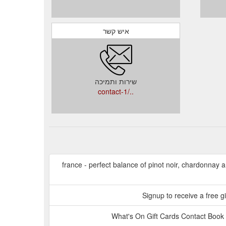
איש קשר
שירות ותמיכה
../contact-1
france - perfect balance of pinot noir, chardonnay
Signup to receive a free g
What's On Gift Cards Contact Book 