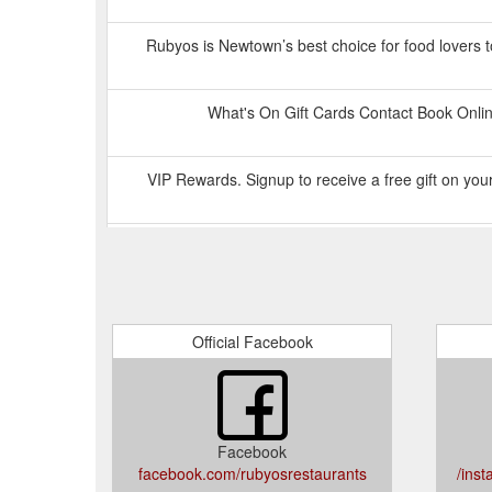
Rubyos is Newtown’s best choice for food lovers t
What's On Gift Cards Contact Book Onlin
VIP Rewards. Signup to receive a free gift on you
What's On Gift Cards Contact Book Onl
Not valid with any discounts or special offers or t
Official Facebook
What's On Gift Cards Contact Book Onl
What's On Gift Cards Contact Book On
Facebook
facebook.com/rubyosrestaurants
inst