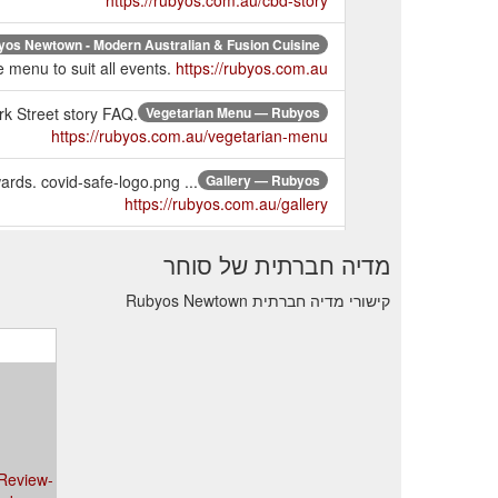
os Newtown - Modern Australian & Fusion Cuisine
 menu to suit all events.
https://rubyos.com.au/
k Street story FAQ.
Vegetarian Menu — Rubyos
https://rubyos.com.au/vegetarian-menu
ards. covid-safe-logo.png ...
Gallery — Rubyos
https://rubyos.com.au/gallery
ork Street story FAQ.
Dessert menu — Rubyos
מדיה חברתית של סוחר
https://rubyos.com.au/dessert-menu-1
קישורי מדיה חברתית Rubyos Newtown
uesday
Around the World in Eight Dishes — Rubyos
m.au/whats-on/around-the-world-in-eight-dishes
ork Street story FAQ.
Banquet Menu — Rubyos
https://rubyos.com.au/banquet-menu
York Street story FAQ.
Dessert Menu — Rubyos
https://rubyos.com.au/dessert-menu
_Review-