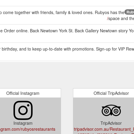
o come together with friends, family & loved ones. Rubyos has the
Ruby
space and the
e Order online. Back Newtown York St. Back Gallery Newtown story Yor
r birthday, and to keep up-to-date with promotions. Sign-up for VIP Rew
ine Order online. Back Newtown York St. Back Gallery Newtown story Y
hird- party gift cards. BOOK NOW. Share. Earlier Event: September 8. T
Night Date Night - Newtown.
https://rubyos.co
Official Instagram
Official TripAdvisor
ine Order online. Back Newtown York St. Back Gallery Newtown story Y
line Order online. Back Newtown York St. Back Gallery Newtown story 
Instagram
TripAdvisor
agram.com/rubyosrestaurants/
tripadvisor.com.au/Restaurant