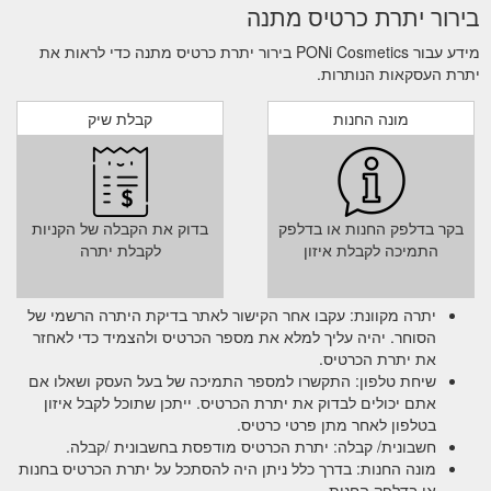
Define Your Eyes | Cruelty Free Mascara - PONi Cosmetics
בירור יתרת כרטיס מתנה
e-Gift Card; limited/new. Best Seller 4 item . PONi Eye
Makeup. Define your eyes, lengthen lashes, and amp
מידע עבור PONi Cosmetics בירור יתרת כרטיס מתנה כדי לראות את
יתרת העסקאות הנותרות.
up the drama and with the best eye makeup from the
PONi range. Natural and pretty to bold and classic,
we’ve got you covered for each of your favourite eye
מונה החנות
קבלת שיק
makeup looks. Define your eyes, lengthen lashes, and
amp up the drama and with the best eye makeup from
the PONi range. Natural and ...
https://www.ponicosmetics.com.au/shop/eyes
בקר בדלפק החנות או בדלפק
בדוק את הקבלה של הקניות
התמיכה לקבלת איזון
Cruelty Free - PONi Cosmetics
לקבלת יתרה
e-Gift Card. Instashop;
Blog; Find a Stockist; About; My Account. Free standard
shipping on all orders; Shop now, pay later; Hassle free
יתרה מקוונת: עקבו אחר הקישור לאתר בדיקת היתרה הרשמי של
returns; Home ; Blog ; Cruelty Free; Cruelty Free APR
הסוחר. יהיה עליך למלא את מספר הכרטיס ולהצמיד כדי לאחזר
26, 2021 ; Our Mother''s Day Makeup Gift Picks READ
את יתרת הכרטיס.
MORE . MAR 22, 2021 ; The Right Way to Apply Blush
שיחת טלפון: התקשרו למספר התמיכה של בעל העסק ושאלו אם
READ MORE . MAR 03, 2021 ; Key places to apply
אתם יכולים לבדוק את יתרת הכרטיס. ייתכן שתוכל לקבל איזון
highlighter READ MORE . FEB 08, 2021 ; Our Top Picks
בטלפון לאחר מתן פרטי כרטיס.
for ...
https://www.ponicosmetics.com.au/blogs/cruelty-
חשבונית/ קבלה: יתרת הכרטיס מודפסת בחשבונית /קבלה.
free
מונה החנות: בדרך כלל ניתן היה להסתכל על יתרת הכרטיס בחנות
או בדלפק החנות