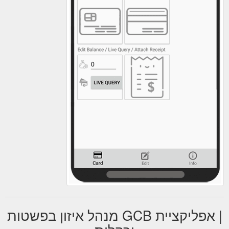
| אפליקציית GCB מנהל איזון בפשטות