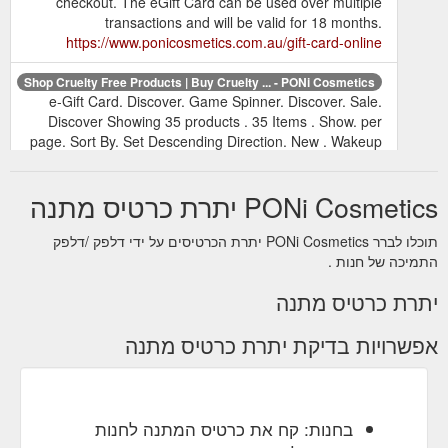
checkout. The eGift Card can be used over multiple
transactions and will be valid for 18 months.
https://www.ponicosmetics.com.au/gift-card-online
Shop Cruelty Free Products | Buy Cruelty ... - PONi Cosmetics
e-Gift Card. Discover. Game Spinner. Discover. Sale.
Discover Showing 35 products . 35 Items . Show. per
page. Sort By. Set Descending Direction. New . Wakeup
and Makeup Bundle . $110.01 Regular Price $129.00.
Select Options. Add to Wish List Add to Compare. Best
PONi Cosmetics יתרת כרטיס מתנה
Seller . Best Seller . The White Knight Mascara . $32.00.
Add to Bag. Add to Wish List Add to Compare. Best
Seller . Best Seller ...
תוכלו לברר PONi Cosmetics יתרת הכרטיסים על ידי דלפק /דלפק
התמיכה של חנות .
https://www.ponicosmetics.com.au/shop
יתרת כרטיס מתנה
An
Our Top Picks for Valentine’s Day Gifts - PONi Cosmetics
e-gift card is the perfect gift for the woman who likes to
אפשרויות בדיקת יתרת כרטיס מתנה
choose her own! Or, browse the full PONi range. Or,
browse the full PONi range. Posted in Makeup Tips ,
Cruelty Free , Eyebrows , Eyes , Cheeks and Lips
https://www.ponicosmetics.com.au/blogs/our-top-picks-
for-valentines-day-gifts
בחנות: קח את כרטיס המתנה לחנות