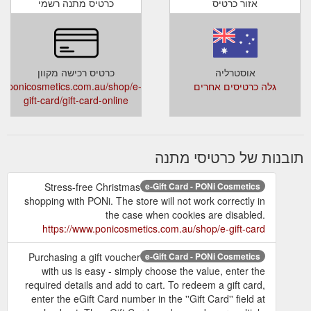
אזור כרטיס
כרטיס מתנה רשמי
אוסטרליה
כרטיס רכישה מקוון
גלה כרטיסים אחרים
w.ponicosmetics.com.au/shop/e-
gift-card/gift-card-online
תובנות של כרטיסי מתנה
Stress-free Christmas
e-Gift Card - PONi Cosmetics
shopping with PONi. The store will not work correctly in
the case when cookies are disabled.
https://www.ponicosmetics.com.au/shop/e-gift-card
Purchasing a gift voucher
e-Gift Card - PONi Cosmetics
with us is easy - simply choose the value, enter the
required details and add to cart. To redeem a gift card,
enter the eGift Card number in the ''Gift Card'' field at