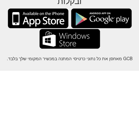
ובקלות
GCB מאחסן את כל נתוני כרטיסי המתנה במכשיר המקומי שלך בלבד.
על
-
עזרה
-
פרטיות
-
תנאי
-
שפה
שינוי
©2012-2024 - Gift Card Balance Today - gcb.today - -au-east
ל שמות המוצרים, הלוגואים, הסימנים המסחריים והמותגים הם רכושם של
בעליהם בהתאמה.
כל שמות החברה, המוצרים והשירותים המשמשים באתר זה מיועדים
למטרות זיהוי בלבד.