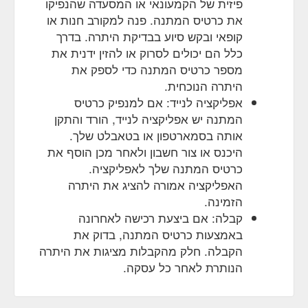
פיזית של הקמעונאי או המסעדה שהנפיקו
e-Gift Card. Instashop; Blog;
Eyebrows - PONi Cosmetics
את כרטיס המתנה. פנה למקורב חנות או
Find a Stockist; About; My Account. Free standard
קופאי ובקש סיוע בבדיקת היתרה. בדרך
shipping on all orders; Shop now, pay later; Hassle free
כלל הם יכולים לסרוק או להזין ידנית את
returns; Home ; Blog ; Eyebrows; Eyebrows MAR 02,
2022 ; Eyebrow Trends: Brushed Up Brows READ
מספר כרטיס המתנה כדי לספק את
MORE . FEB 11, 2022 ; How to Achieve a Glam Makeup
היתרה הנוכחית.
Look READ MORE . FEB 02, 2022 ; Summer Makeup
אפליקציה לנייד: אם למנפיק כרטיס
Trends READ MORE . JAN 28, 2022 ; How to Fake a
המתנה יש אפליקציה לנייד, הורד והתקן
Summer Glow READ ...
אותה בסמארטפון או בטאבלט שלך.
https://www.ponicosmetics.com.au/blogs/eyebrows
היכנס או צור חשבון ולאחר מכן הוסף את
e-Gift Card. Discover.
Everyone Loves | PONi Cosmetics
כרטיס המתנה שלך לאפליקציה.
Game Spinner. Discover. Sale. Discover Showing 8
האפליקציה אמורה להציג את היתרה
products . 8 Items . Show. per page. Sort By. Set
הזמינה.
Descending Direction. Lash and Brow Growth Serum .
קבלה: אם ביצעת רכישה לאחרונה
$59.00. Add to Bag. Add to Wish List Add to Compare.
Zebra Clear Brow Gel . $26.00. Add to Bag. Add to Wish
באמצעות כרטיס המתנה, בדוק את
List Add to Compare. Brow Duo Powder . As low as
הקבלה. חלק מהקבלות מציגות את היתרה
$32.00. Add to Bag. Add to Wish List Add to Compare.
הנותרת לאחר כל עסקה.
Best Seller ...
https://www.ponicosmetics.com.au/everyone-loves