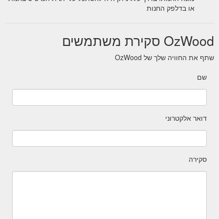
או בדלפק החנות
OzWood סקירת משתמשים
שתף את החוויה שלך של OzWood
שם
דואר אלקטרוני
סקירה