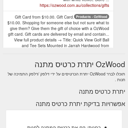
https://ozwood.com.au/collections/gifts
Gift Card from $10.00. Gift Card.
Products - OzWood
$10.00. Shopping for someone else but not sure what to
give them? Give them the gift of choice with a OzWood
gift card. Gift cards are delivered by email and contain...
View full product details → Title: Quick View Golf Ball
and Tee Sets Mounted in Jarrah Hardwood from
$15.00. Golf Ball and Tee Sets Mounted in Jarrah
Hardwood. $15.00. Golf Set containing two ...
OzWood יתרת כרטיס מתנה
https://ozwood.com.au/collections/all
תוכלו לברר OzWood יתרת הכרטיסים על ידי דלפק /דלפק התמיכה של
Gift Card. $10.00. Shopping for
Gift Card - OzWood
חנות .
someone else but not sure what to give them? Give
them the gift of choice with a OzWood gift card. Gift
יתרת כרטיס מתנה
cards are delivered by email and contain instructions to
redeem them at checkout. Our gift cards have no
אפשרויות בדיקת יתרת כרטיס מתנה
additional processing fees. Title: Collections: Gifts.
Share: Related Items. Quick View Jarrah Pool Cue from
$145.00. Jarrah Pool Cue. $145.00. Our pool ...
https://ozwood.com.au/products/gift-card
בחנות: קח את כרטיס המתנה לחנות