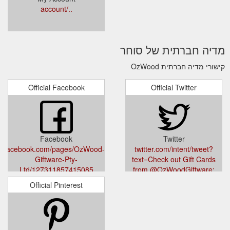
../account
מדיה חברתית של סוחר
קישורי מדיה חברתית OzWood
Official Facebook
Official Twitter
Facebook
Twitter
facebook.com/pages/OzWood-
twitter.com/intent/tweet?
Giftware-Pty-
text=Check out Gift Cards
Ltd/127311857415085
from @OzWoodGiftware:
ozwood.com.au/blogs/news/gift-
Official Pinterest
cards