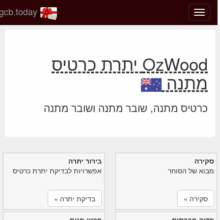
gcb.today
החלף
מצב
ניווט
OzWood יתרת כרטיס
מתנה
כרטיס מתנה, שובר מתנה ושובר מתנה
סקירה
בירור יתרה
מבוא של הסוחר
אפשרויות לבדיקת יתרת כרטיס
סקירה »
בדיקת יתרה »
מדיה חברתית
פרטי חנות