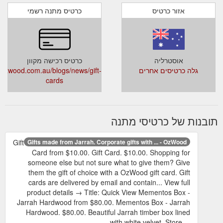
אזור כרטיס
כרטיס מתנה רשמי
אוסטרליה
כרטיס רכישה מקוון
גלה כרטיסים אחרים
ozwood.com.au/blogs/news/gift-
cards
תובנות של כרטיסי מתנה
Gift
Gifts made from Jarrah. Corporate gifts with ... - OzWood
Card from $10.00. Gift Card. $10.00. Shopping for
someone else but not sure what to give them? Give
them the gift of choice with a OzWood gift card. Gift
cards are delivered by email and contain... View full
product details → Title: Quick View Mementos Box -
Jarrah Hardwood from $80.00. Mementos Box - Jarrah
Hardwood. $80.00. Beautiful Jarrah timber box lined
with white velvet. Store ...