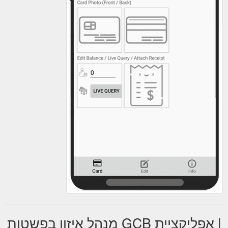
| אפליקציית GCB מנהל איזון בפשטות