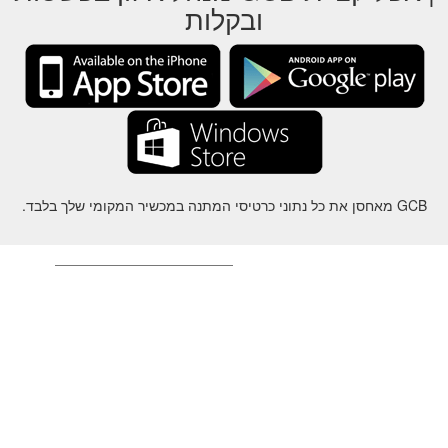
ובקלות
GCB מאחסן את כל נתוני כרטיסי המתנה במכשיר המקומי שלך בלבד.
על
-
עזרה
-
פרטיות
-
תנאי
-
שפה
שינוי
©2012-2024 - Gift Card Balance Today - gcb.today - -au-east
ל שמות המוצרים, הלוגואים, הסימנים המסחריים והמותגים הם רכושם של
בעליהם בהתאמה.
כל שמות החברה, המוצרים והשירותים המשמשים באתר זה מיועדים