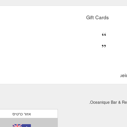
Gift Cards
ccountid=5a0b4934-1b0e-493c-b30d-4d6d5101730f&venue
אזור כרטיס