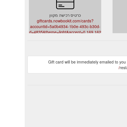
כרטיס רכישה מקוון
giftcards.nowbookit.com/cards?
accountid=5a0b4934-1b0e-493c-b30d-
101730f&venueid=4835&theme=light&accent=0,169,162
Gift card will be immediately emailed to yo
res