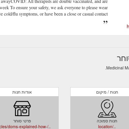
n awayCOVID: All therapists are double vaccinated, and are
week To ensure your safety, we ask everyone to please wear
e cold/flu symptoms, or have been a close or casual contact.
חנות / מיקום
אודות חנות
חנות סמוכה
פרטי סוחר
articles/doms-explained-how-
../location