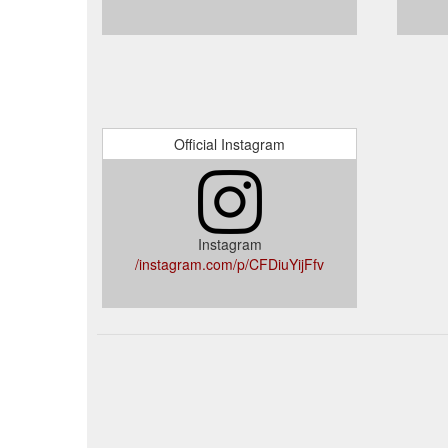
Official Instagram
Instagram
instagram.com/p/CFDiuYijFfv/