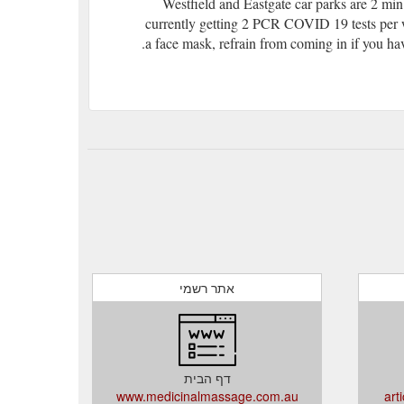
Westfield and Eastgate car parks are 2 mi
currently getting 2 PCR COVID 19 tests per 
a face mask, refrain from coming in if you hav
אתר רשמי
דף הבית
www.medicinalmassage.com.au
../