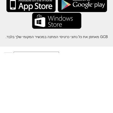
GCB מאחסן את כל נתוני כרטיסי המתנה במכשיר המקומי שלך בלבד.
על
-
עזרה
-
פרטיות
-
תנאי
-
שפה
שינוי
©2012-2024 - Gift Card Balance Today - gcb.today - -au-east
ל שמות המוצרים, הלוגואים, הסימנים המסחריים והמותגים הם רכושם של
בעליהם בהתאמה.
כל שמות החברה, המוצרים והשירותים המשמשים באתר זה מיועדים
למטרות זיהוי בלבד.
האתר מנוהל על ידי קהילה עצמאית שאין לה קשר או תמיכה על ידי בעלי
הסימנים המסחריים המתאימים.