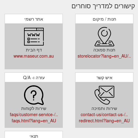
קישורים למדריך סוחרים
חנות / מיקום
אתר רשמי
חנות סמוכה
דף הבית
www.maseur.com.au
../storelocator?lang=en_AU
איש קשר
עזרה ו- Q/A
שירות ותמיכה
שירות לקוחות
../faqs/customer-service-
../contact-us/contact-us-
faqs.html?lang=en_AU
redirect.html?lang=en_AU
תנאי